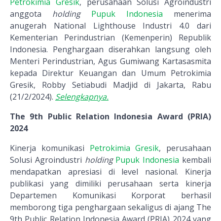
Petrokimia Gresik
, perusahaan Solusi Agroindustri
anggota
holding
Pupuk Indonesia
menerima
anugerah National Lighthouse Industri 4.0 dari
Kementerian Perindustrian (Kemenperin) Republik
Indonesia. Penghargaan diserahkan langsung oleh
Menteri Perindustrian, Agus Gumiwang Kartasasmita
kepada Direktur Keuangan dan Umum Petrokimia
Gresik, Robby Setiabudi Madjid di Jakarta, Rabu
(21/2/2024).
Selengkapnya.
The 9th Public Relation Indonesia Award (PRIA)
2024
Kinerja komunikasi
Petrokimia Gresik
, perusahaan
Solusi Agroindustri
holding
Pupuk Indonesia
kembali
mendapatkan apresiasi di level nasional. Kinerja
publikasi yang dimiliki perusahaan serta kinerja
Departemen Komunikasi Korporat berhasil
memborong tiga penghargaan sekaligus di ajang The
9th Public Relation Indonesia Award (PRIA) 2024 yang