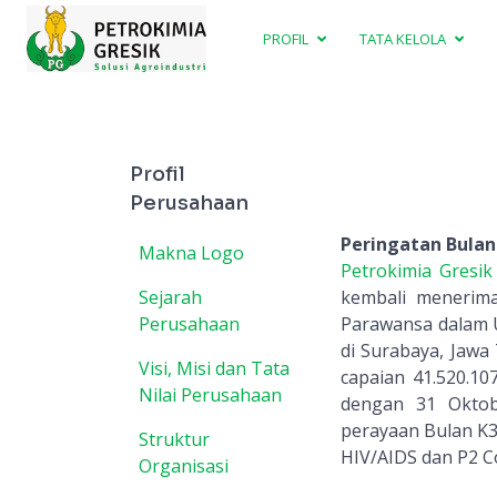
PROFIL
TATA KELOLA
Profil
Perusahaan
Peringatan Bulan
Makna Logo
Petrokimia Gresik
Sejarah
kembali menerima
Perusahaan
Parawansa dalam 
di Surabaya, Jawa
Visi, Misi dan Tata
capaian 41.520.10
Nilai Perusahaan
dengan 31 Oktob
perayaan Bulan K
Struktur
HIV/AIDS dan P2 Co
Organisasi