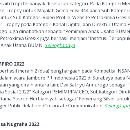
raih tropi terbanyak di seluruh kategori. Pada Kategori Med
nze Trophy untuk Majalah Gema Edisi 344 pada Sub Kategori
untuk Sub Kategori Video Profile. Website Petrokimia Gresik
 Trophy pada Kategori Kanal Digital, dan Direktur Utama P
rogo juga dinobatkan sebagai “Pemimpin Anak Usaha BUMN
 Petrokimia Gresik juga berhasil menjadi “Institusi Terpopule
i Anak Usaha BUMN.
Selengkapnya
MPIRO 2022
 berhasil meraih 2 (dua) penghargaan pada Kompetisi INSA
 dalam acara Jambore PR Indonesia 2022 di Surabaya pada 
an yang diraih antara lain; Dwi Satriyo Annurogo sebagai
ia Sosial 2022” Kategori PEMIMPIN/ CEO, Subkategori Dire
ama Yusron Herbiansyah sebagai “Pemenang Silver untuk
er Public Relations/Corporate Communication.
Selengkapn
ksa Nugraha 2022