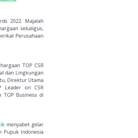
ds 2022. Majalah
argaan sekaligus,
Serikat Perusahaan
ghargaan TOP CSR
al dan Lingkungan
itu, Direktur Utama
OP Leader on CSR
h TOP Business di
sik
menyabet gelar
eh Pupuk Indonesia