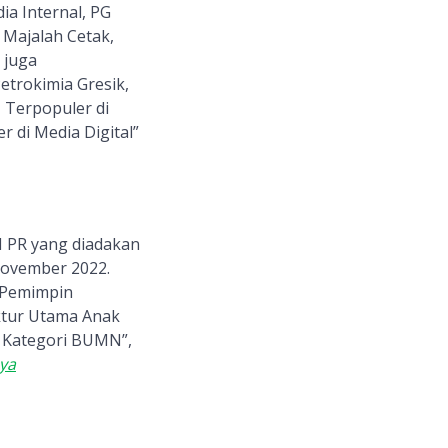
ia Internal, PG
 Majalah Cetak,
 juga
etrokimia Gresik,
 Terpopuler di
r di Media Digital”
N PR yang diadakan
November 2022.
 “Pemimpin
ktur Utama Anak
 Kategori BUMN”,
ya