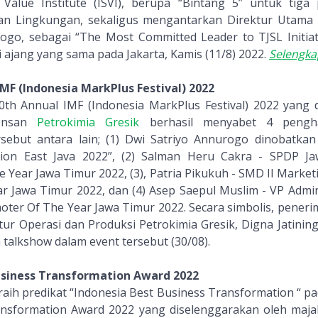
Value Institute (ISVI), berupa “Bintang 5” untuk tiga 
dan Lingkungan, sekaligus mengantarkan Direktur Utama P
ogo, sebagai “The Most Committed Leader to TJSL Initia
di ajang yang sama pada Jakarta, Kamis (11/8) 2022.
Selengk
MF (Indonesia MarkPlus Festival) 2022
th Annual IMF (Indonesia MarkPlus Festival) 2022 yang 
 Insan
Petrokimia Gresik
berhasil menyabet 4 pengha
sebut antara lain; (1) Dwi Satriyo Annurogo dinobatkan 
on East Java 2022”, (2) Salman Heru Cakra - SPDP J
 Year Jawa Timur 2022, (3), Patria Pikukuh - SMD II Market
r Jawa Timur 2022, dan (4) Asep Saepul Muslim - VP Admi
moter Of The Year Jawa Timur 2022. Secara simbolis, pene
ktur Operasi dan Produksi Petrokimia Gresik, Digna Jatinin
talkshow dalam event tersebut (30/08).
usiness Transformation Award 2022
raih predikat “Indonesia Best Business Transformation “ p
ansformation Award 2022 yang diselenggarakan oleh maja