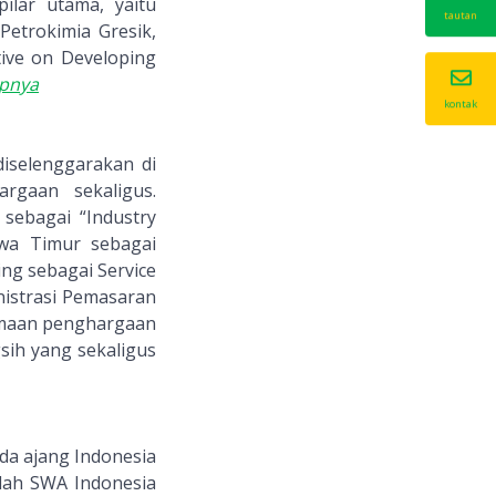
pilar utama, yaitu
tautan
etrokimia Gresik,
tive on Developing
apnya
kontak
diselenggarakan di
rgaan sekaligus.
sebagai “Industry
awa Timur sebagai
ing sebagai Service
nistrasi Pemasaran
rimaan penghargaan
gsih yang sekaligus
ada ajang Indonesia
lah SWA Indonesia