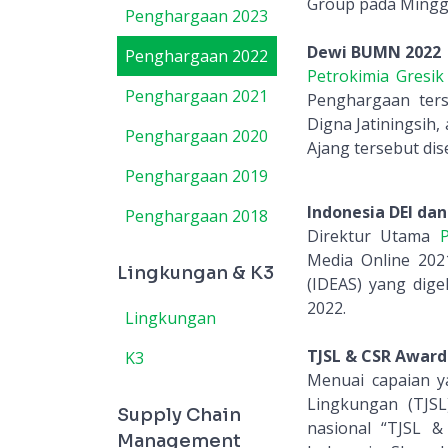
Group pada Minggu 
Penghargaan 2023
Dewi BUMN 2022
Penghargaan 2022
Petrokimia Gresik
Penghargaan 2021
Penghargaan ters
Digna Jatiningsih
Penghargaan 2020
Ajang tersebut dis
Penghargaan 2019
Indonesia DEI dan
Penghargaan 2018
Direktur Utama
P
Media Online 202
Lingkungan & K3
(IDEAS) yang dige
2022.
Lingkungan
TJSL & CSR Award
K3
Menuai capaian y
Lingkungan (TJS
Supply Chain
nasional “TJSL 
Management