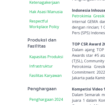
Ketenagakerjaan
Indonesia Inhous
Hak Asasi Manusia
Petrokimia Gresik
Respectful
internal GEMA da
Workplace Policy
dengan rincian; 1
Pers (SPS) Indones
Produksi dan
TOP CSR Award 2
Fasilitas
Dalam ajang TOP
Awards star #5 a
Kapasitas Produksi
(TJSL), Community 
Infrastruktur
Petrokimia Gres
Commitment 2022 
Fasilitas Karyawan
Jakarta pada Kamis
Penghargaan
Kompetisi Video 
Dalam Semarak m
Penghargaan 2024
juara 1 dalam Kom