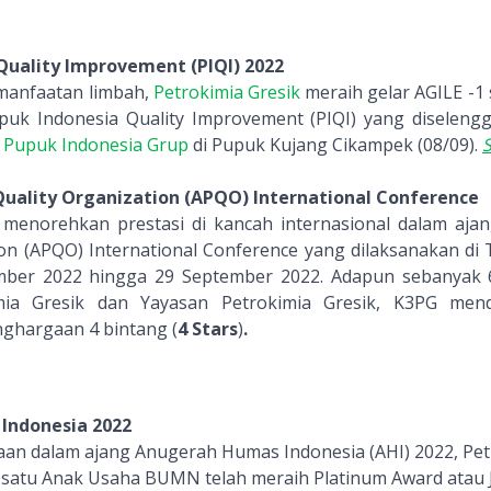
Quality Improvement (PIQI) 2022
emanfaatan limbah,
Petrokimia Gresik
meraih gelar AGILE -1
uk Indonesia Quality Improvement (PIQI) yang diselengg
n
Pupuk Indonesia Grup
di Pupuk Kujang Cikampek (08/09).
 Quality Organization (APQO) International Conference
menorehkan prestasi di kancah internasional dalam aja
ion (APQO) International Conference yang dilaksanakan di T
mber 2022 hingga 29 September 2022. Adapun sebanyak 6
mia Gresik dan Yayasan Petrokimia Gresik, K3PG men
enghargaan 4 bintang (
4 Stars
)
.
Indonesia 2022
n dalam ajang Anugerah Humas Indonesia (AHI) 2022, Pet
h satu Anak Usaha BUMN telah meraih Platinum Award ata