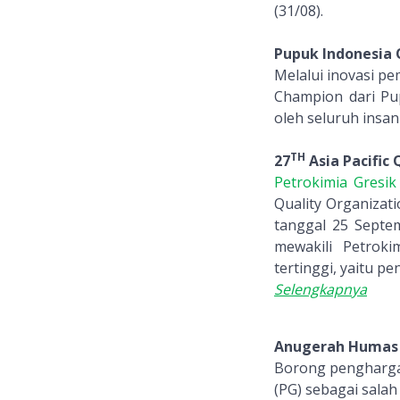
(31/08).
Pupuk Indonesia 
Melalui inovasi p
Champion dari Pup
oleh seluruh insa
TH
27
Asia Pacific
Petrokimia Gresik
Quality Organizat
tanggal 25 Septe
mewakili Petroki
tertinggi, yaitu p
Selengkapnya
Anugerah Humas 
Borong penghargaa
(PG) sebagai sala