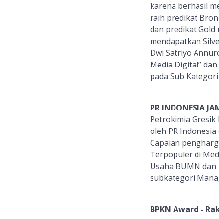
karena berhasil me
raih predikat Bro
dan predikat Gold 
mendapatkan Silver
Dwi Satriyo Annu
Media Digital” dan
pada Sub Kategor
PR INDONESIA JA
Petrokimia Gresik
oleh PR Indonesia
Capaian pengharga
Terpopuler di Med
Usaha BUMN dan R
subkategori Manag
BPKN Award - Ra