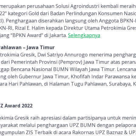
 merupakan perusahaan Solusi Agroindustri kembali merai
2” kategori Gold dari Badan Perlindungan Konsumen Nasio
I). Penghargaan diserahkan langsung oleh Anggota BPKN-R
N-RI, Rizal E. Halim kepada Direktur Utama Petrokimia Gres
ang “BPKN Award” di Jakarta.
Selengkapnya
Pahlawan – Jawa Timur
trokimia Gresik, Dwi Satriyo Annurogo menerima pengharg
dari Pemerintah Provinsi (Pemprov) Jawa Timur atas pera
ggap Bencana Nasional BUMN Wilayah Jawa Timur. Lencan
ng oleh Gubernur Jawa Timur, Khofifah Indar Parawansa ke
a Hari Pahlawan, di Halaman Tugu Pahlawan, Surabaya, Ka
Z Award 2022
imia Gresik raih apresiasi dalam partisipanya untuk meni
syarakat melalui penghargaan UPZ BUMN dengan pelaporan
umpulan ZIS Terbaik di acara Rakornas UPZ Baznaz & UP