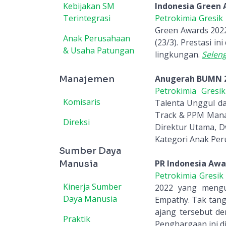
Kebijakan SM
Indonesia Green 
Terintegrasi
Petrokimia Gresik
Green Awards 2022 
Anak Perusahaan
(23/3). Prestasi i
& Usaha Patungan
lingkungan.
Selen
Anugerah BUMN 
Manajemen
Petrokimia Gresik
Komisaris
Talenta Unggul d
Track & PPM Manaje
Direksi
Direktur Utama, D
Kategori Anak Pe
Sumber Daya
PR Indonesia Awa
Manusia
Petrokimia Gresi
Kinerja Sumber
2022 yang mengu
Daya Manusia
Empathy. Tak tang
ajang tersebut d
Praktik
Penghargaan ini di