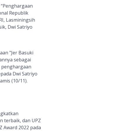
h “Penghargaan
nal Republik
I, Lasminingsih
ik, Dwi Satriyo
aan "Jer Basuki
nannya sebagai
a penghargaan
pada Dwi Satriyo
mis (10/11).
ngkatkan
 terbaik, dan UPZ
Z Award 2022 pada