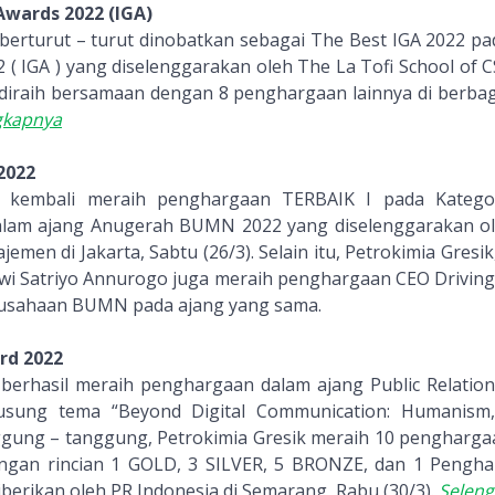
Awards 2022 (IGA)
berturut – turut dinobatkan sebagai The Best IGA 2022 pa
( IGA ) yang diselenggarakan oleh The La Tofi School of C
ni diraih bersamaan dengan 8 penghargaan lainnya di berba
gkapnya
2022
kembali meraih penghargaan TERBAIK I pada Kateg
alam ajang Anugerah BUMN 2022 yang diselenggarakan 
men di Jakarta, Sabtu (26/3). Selain itu, Petrokimia Gresik,
wi Satriyo Annurogo juga meraih penghargaan CEO Driving
rusahaan BUMN pada ajang yang sama.
rd 2022
k
berhasil meraih penghargaan dalam ajang Public Relatio
sung tema “Beyond Digital Communication: Humanism,
gung – tanggung, Petrokimia Gresik meraih 10 pengharga
engan rincian 1 GOLD, 3 SILVER, 5 BRONZE, dan 1 Pengha
berikan oleh PR Indonesia di Semarang, Rabu (30/3).
Selen