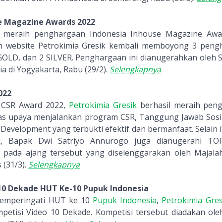
e Magazine Awards 2022
meraih penghargaan Indonesia Inhouse Magazine Awar
n website Petrokimia Gresik kembali memboyong 3 pengh
 GOLD, dan 2 SILVER. Penghargaan ini dianugerahkan oleh 
ia di Yogyakarta, Rabu (29/2).
Selengkapnya
022
 CSR Award 2022,
Petrokimia Gresik
berhasil meraih pen
tas upaya menjalankan program CSR, Tanggung Jawab Sosi
Development yang terbukti efektif dan bermanfaat. Selain 
ik, Bapak Dwi Satriyo Annurogo juga dianugerahi T
pada ajang tersebut yang diselenggarakan oleh Majala
 (31/3).
Selengkapnya
10 Dekade HUT Ke-10 Pupuk Indonesia
emperingati HUT ke 10
Pupuk Indonesia
,
Petrokimia Gre
petisi Video 10 Dekade. Kompetisi tersebut diadakan ol