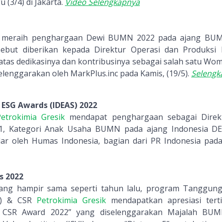
(3/4) di Jakarta.
Video Selengkapnya
meraih penghargaan Dewi BUMN 2022 pada ajang BUM
ebut diberikan kepada Direktur Operasi dan Produksi P
, atas dedikasinya dan kontribusinya sebagai salah satu 
elenggarakan oleh MarkPlus.inc pada Kamis, (19/5).
Selengk
 ESG Awards (IDEAS) 2022
etrokimia Gresik
mendapat penghargaan sebagai Direkt
1, Kategori Anak Usaha BUMN pada ajang Indonesia D
lar oleh Humas Indonesia, bagian dari PR Indonesia pad
s 2022
ang hampir sama seperti tahun lalu, program Tanggung
L) & CSR
Petrokimia Gresik
mendapatkan apresiasi tert
& CSR Award 2022” yang diselenggarakan Majalah BU