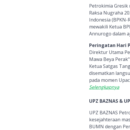
Petrokimia Gresik
Raksa Nugraha 202
Indonesia (BPKN-R
mewakili Ketua BPK
Annurogo dalam aj
Peringatan Hari 
Direktur Utama Pe
Mawa Beya Perak" 
Ketua Satgas Tan
disematkan langsu
pada momen Upacar
Selengkapnya
UPZ BAZNAS & UP
UPZ BAZNAS Petrok
kesejahteraan ma
BUMN dengan Peng