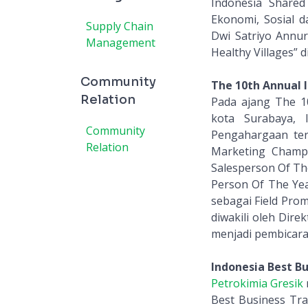
Indonesia Shared 
Ekonomi, Sosial 
Supply Chain
Dwi Satriyo Annur
Management
Healthy Villages” 
Community
The 10th Annual I
Relation
Pada ajang The 10
kota Surabaya,
Community
Pengahargaan ter
Relation
Marketing Champi
Salesperson Of The
Person Of The Yea
sebagai Field Pro
diwakili oleh Dire
menjadi pembicara 
Indonesia Best B
Petrokimia Gresik
Best Business Tr