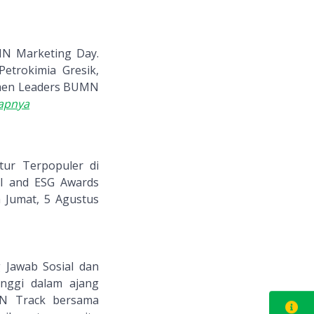
N Marketing Day.
etrokimia Gresik,
Women Leaders BUMN
apnya
ur Terpopuler di
EI and ESG Awards
a Jumat, 5 Agustus
 Jawab Sosial dan
inggi dalam ajang
MN Track bersama