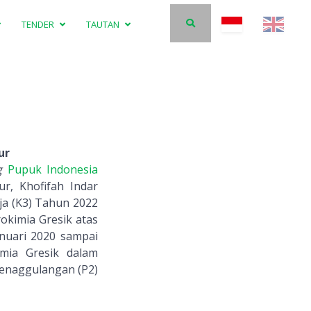
TENDER
TAUTAN
ur
g
Pupuk Indonesia
r, Khofifah Indar
a (K3) Tahun 2022
okimia Gresik atas
anuari 2020 sampai
mia Gresik dalam
enaggulangan (P2)