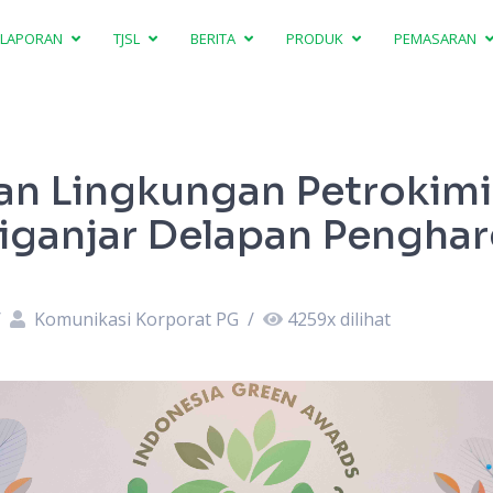
LAPORAN
TJSL
BERITA
PRODUK
PEMASARAN
an Lingkungan Petrokimi
iganjar Delapan Pengha
/
Komunikasi Korporat PG
/
4259
x dilihat