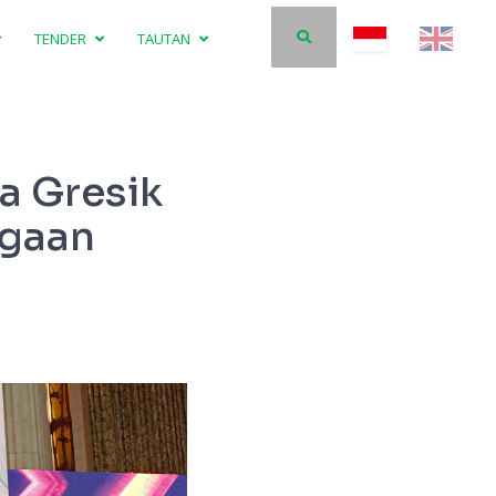
TENDER
TAUTAN
a Gresik
rgaan
Direktur Operasi dan Produksi Petrokimi