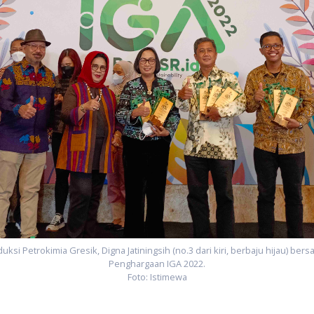
ksi Petrokimia Gresik, Digna Jatiningsih (no.3 dari kiri, berbaju hijau) be
Penghargaan IGA 2022.
Foto: Istimewa