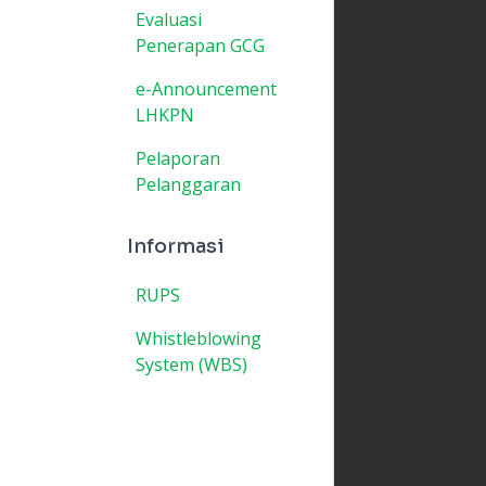
Evaluasi
Penerapan GCG
e-Announcement
LHKPN
Pelaporan
Pelanggaran
Informasi
RUPS
Whistleblowing
System (WBS)