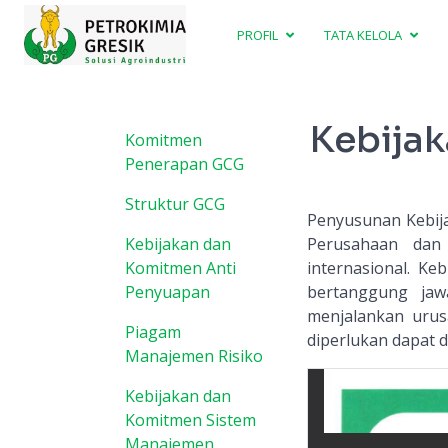
PROFIL
TATA KELOLA
Kebijak
Komitmen
Penerapan GCG
Struktur GCG
Penyusunan Kebija
Kebijakan dan
Perusahaan dan
Komitmen Anti
internasional. K
Penyuapan
bertanggung jaw
menjalankan urus
Piagam
diperlukan dapat 
Manajemen Risiko
Kebijakan dan
Komitmen Sistem
Manajemen