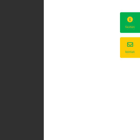
tautan
kontak