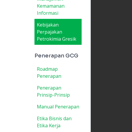
Kemamanan
Informasi
Kebijakan
Perpajakan
Petrokimia Gresik
Penerapan GCG
Roadmap
Penerapan
Penerapan
Prinsip-Prinsip
Manual Penerapan
Etika Bisnis dan
Etika Kerja