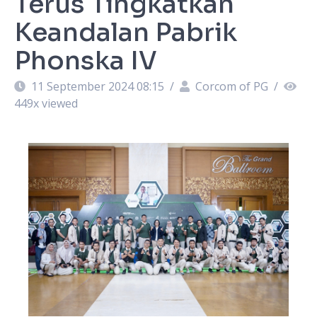
Terus Tingkatkan
Keandalan Pabrik
Phonska IV
11 September 2024 08:15
/
Corcom of PG
/
449
x viewed
a