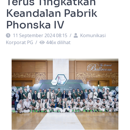
Terus Tingkatkan
Keandalan Pabrik
Phonska IV
11 September 2024 08:15
/
Komunikasi
Korporat PG
/
446
x dilihat
a