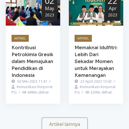
02
22
May
Apr
2023
2023
ARTIKEL
ARTIKEL
Kontribusi
Memaknai Idulfitri:
Petrokimia Gresik
Lebih Dari
dalam Memajukan
Sekadar Momen
Pendidikan di
untuk Merayakan
Indonesia
Kemenangan
02 Mei 2023 11:41
/
22 April 2023 13:42
/
Komunikasi Korporat
Komunikasi Korporat
PG
/
4496
x dilihat
PG
/
3299
x dilihat
Artikel lainnya