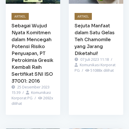
ARTIKEL
ARTIKEL
Sebagai Wujud
Sejuta Manfaat
Nyata Komitmen
dalam Satu Gelas
dalam Mencegah
Teh Chamomile
Potensi Risiko
yang Jarang
Penyuapan, PT
Diketahui!
07 Juli 2023 11:18
/
Petrokimia Gresik
Komunikasi Korporat
Kembali Raih
PG
/
51088
x dilihat
Sertifikat SNI ISO
37001: 2016
25 Desember 2023
15:39
/
Komunikasi
Korporat PG
/
2692
x
dilihat