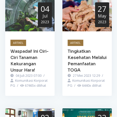
04
27
Jul
May
2023
2023
ARTIKEL
ARTIKEL
Waspadai! Ini Ciri-
Tingkatkan
Ciri Tanaman
Kesehatan Melalui
Kekurangan
Pemanfaatan
Unsur Hara!
TOGA
04 Juli 2023 07:00
/
27 Mei 2023 12:29
/
Komunikasi Korporat
Komunikasi Korporat
PG
/
67465
x dilihat
PG
/
6440
x dilihat