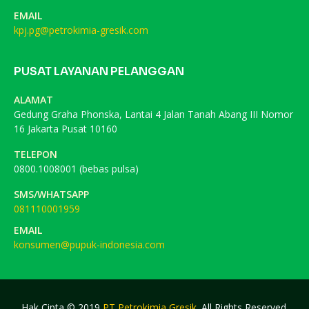
EMAIL
kpj.pg@petrokimia-gresik.com
PUSAT LAYANAN PELANGGAN
ALAMAT
Gedung Graha Phonska, Lantai 4 Jalan Tanah Abang III Nomor
16 Jakarta Pusat 10160
TELEPON
0800.1008001 (bebas pulsa)
SMS/WHATSAPP
081110001959
EMAIL
konsumen@pupuk-indonesia.com
Hak Cipta © 2019
PT Petrokimia Gresik
. All Rights Reserved.