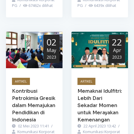
PG
/
67462
x dilihat
PG
/
6439
x dilihat
02
22
May
Apr
2023
2023
ARTIKEL
ARTIKEL
Kontribusi
Memaknai Idulfitri:
Petrokimia Gresik
Lebih Dari
dalam Memajukan
Sekadar Momen
Pendidikan di
untuk Merayakan
Indonesia
Kemenangan
02 Mei 2023 11:41
/
22 April 2023 13:42
/
Komunikasi Korporat
Komunikasi Korporat