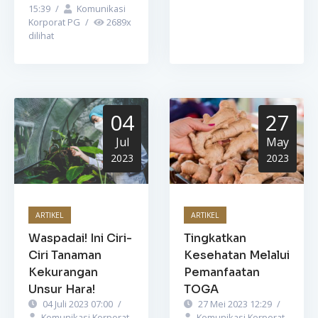
15:39
/
Komunikasi
Korporat PG
/
2689
x
dilihat
04
27
Jul
May
2023
2023
ARTIKEL
ARTIKEL
Waspadai! Ini Ciri-
Tingkatkan
Ciri Tanaman
Kesehatan Melalui
Kekurangan
Pemanfaatan
Unsur Hara!
TOGA
04 Juli 2023 07:00
/
27 Mei 2023 12:29
/
Komunikasi Korporat
Komunikasi Korporat