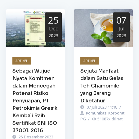
25
07
Dec
Jul
2023
2023
ARTIKEL
ARTIKEL
Sebagai Wujud
Sejuta Manfaat
Nyata Komitmen
dalam Satu Gelas
dalam Mencegah
Teh Chamomile
Potensi Risiko
yang Jarang
Penyuapan, PT
Diketahui!
07 Juli 2023 11:18
/
Petrokimia Gresik
Komunikasi Korporat
Kembali Raih
PG
/
51087
x dilihat
Sertifikat SNI ISO
37001: 2016
25 Desember 2023