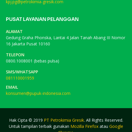
kpj.pg@petrokimia-gresik.com
PUSAT LAYANAN PELANGGAN
ALAMAT
Gedung Graha Phonska, Lantai 4 Jalan Tanah Abang III Nomor
16 Jakarta Pusat 10160
TELEPON
0800.1008001 (bebas pulsa)
SMS/WHATSAPP
081110001959
EMAIL
konsumen@pupuk-indonesia.com
Hak Cipta © 2019
PT Petrokimia Gresik
. All Rights Reserved.
Untuk tampilan terbaik gunakan
Mozilla Firefox
atau
Google