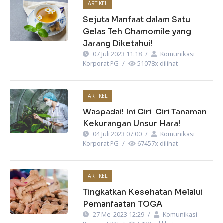
ARTIKEL
Sejuta Manfaat dalam Satu
Gelas Teh Chamomile yang
Jarang Diketahui!
07 Juli 2023 11:18
/
Komunikasi
Korporat PG
/
51078
x dilihat
ARTIKEL
Waspadai! Ini Ciri-Ciri Tanaman
Kekurangan Unsur Hara!
04 Juli 2023 07:00
/
Komunikasi
Korporat PG
/
67457
x dilihat
ARTIKEL
Tingkatkan Kesehatan Melalui
Pemanfaatan TOGA
27 Mei 2023 12:29
/
Komunikasi