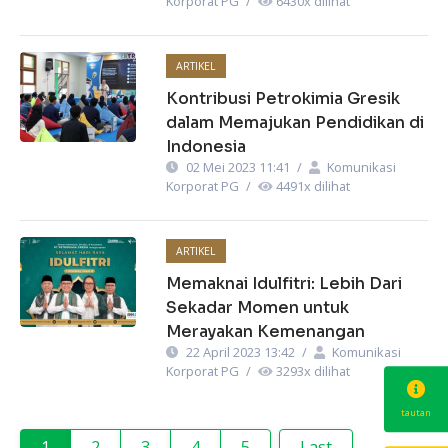
Korporat PG
/
6430
x dilihat
ARTIKEL
Kontribusi Petrokimia Gresik
dalam Memajukan Pendidikan di
Indonesia
02 Mei 2023 11:41
/
Komunikasi
Korporat PG
/
4491
x dilihat
ARTIKEL
Memaknai Idulfitri: Lebih Dari
Sekadar Momen untuk
Merayakan Kemenangan
22 April 2023 13:42
/
Komunikasi
Korporat PG
/
3293
x dilihat
tautan
1
2
3
4
5
Last