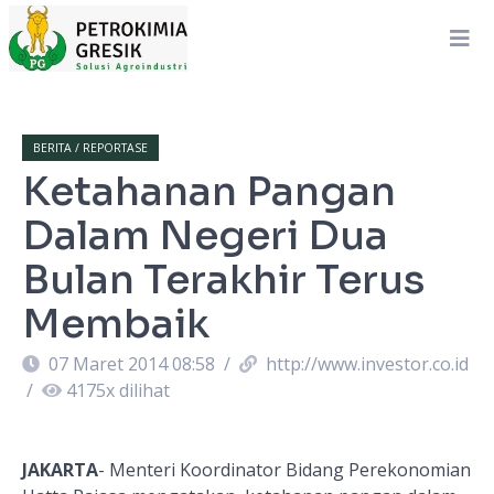
BERITA / REPORTASE
Ketahanan Pangan
Dalam Negeri Dua
Bulan Terakhir Terus
Membaik
07 Maret 2014 08:58
/
http://www.investor.co.id
/
4175
x dilihat
JAKARTA
- Menteri Koordinator Bidang Perekonomian