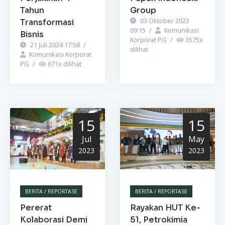
Tahun
Group
03 Oktober 2023
Transformasi
09:15
/
Komunikasi
Bisnis
Korporat PG
/
3575
x
21 Juli 2024 17:58
/
dilihat
Komunikasi Korporat
PG
/
671
x dilihat
15
15
Jul
May
2023
2023
BERITA / REPORTASE
BERITA / REPORTASE
Pererat
Rayakan HUT Ke-
Kolaborasi Demi
51, Petrokimia