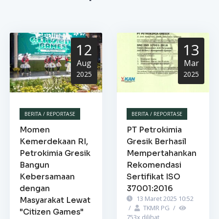
12
13
Aug
Mar
2025
2025
BERITA / REPORTASE
BERITA / REPORTASE
Momen
PT Petrokimia
Kemerdekaan RI,
Gresik Berhasil
Petrokimia Gresik
Mempertahankan
Bangun
Rekomendasi
Kebersamaan
Sertifikat ISO
dengan
37001:2016
13 Maret 2025 10:52
Masyarakat Lewat
/
TKMR PG
/
"Citizen Games"
753
x dilihat