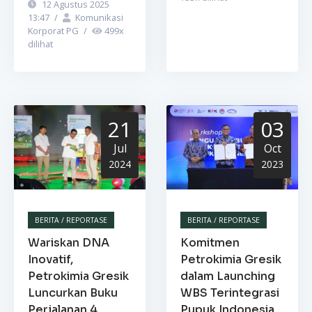
12 Agustus 2025
13:47
/
Komunikasi
Korporat PG
/
499
x
dilihat
21
03
Jul
Oct
2024
2023
BERITA / REPORTASE
BERITA / REPORTASE
Wariskan DNA
Komitmen
Inovatif,
Petrokimia Gresik
Petrokimia Gresik
dalam Launching
Luncurkan Buku
WBS Terintegrasi
Perjalanan 4
Pupuk Indonesia