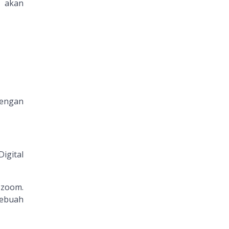
, akan
dengan
igital
 zoom.
sebuah