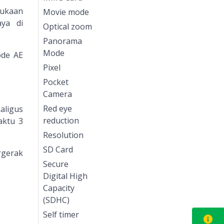
bukaan
Movie mode
ya di
Optical zoom
Panorama
Mode
ode AE
Pixel
Pocket
Camera
Red eye
aligus
reduction
aktu 3
Resolution
SD Card
rgerak
Secure
Digital High
Capacity
(SDHC)
Self timer