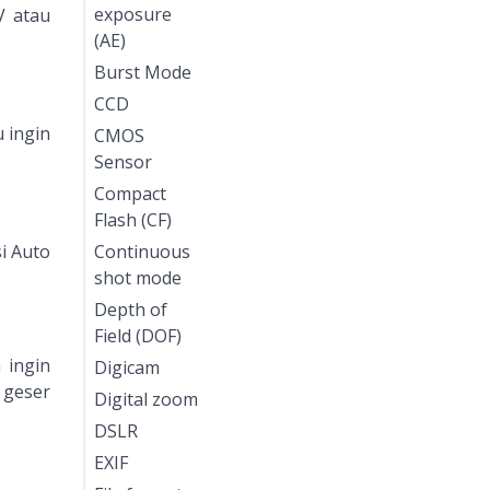
exposure
V atau
(AE)
Burst Mode
CCD
 ingin
CMOS
Sensor
Compact
Flash (CF)
i Auto
Continuous
shot mode
Depth of
Field (DOF)
 ingin
Digicam
 geser
Digital zoom
DSLR
EXIF