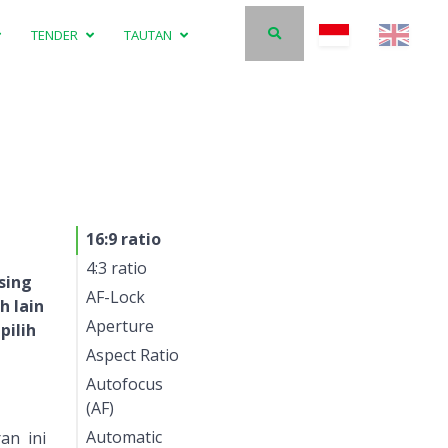
TENDER
TAUTAN
16:9 ratio
4:3 ratio
asing
AF-Lock
h lain
Aperture
pilih
Aspect Ratio
Autofocus
(AF)
Automatic
an ini