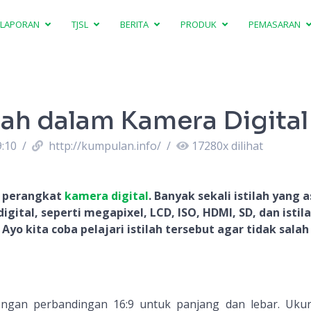
LAPORAN
TJSL
BERITA
PRODUK
PEMASARAN
ilah dalam Kamera Digital
9:10
/
http://kumpulan.info/
/
17280
x dilihat
i perangkat
kamera digital
. Banyak sekali istilah yang 
ital, seperti megapixel, LCD, ISO, HDMI, SD, dan istila
 kita coba pelajari istilah tersebut agar tidak salah 
ngan perbandingan 16:9 untuk panjang dan lebar. Ukur