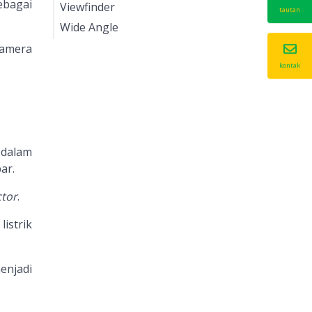
ebagai
Viewfinder
tautan
Wide Angle
kamera
kontak
dalam
ar.
tor
.
istrik
enjadi