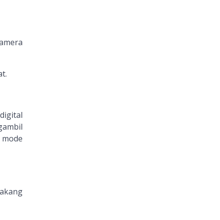
kamera
t.
igital
gambil
n mode
lakang