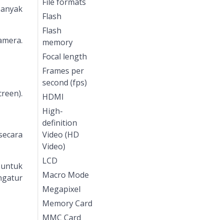
File formats
banyak
Flash
Flash
amera.
memory
Focal length
Frames per
second (fps)
reen).
HDMI
High-
definition
secara
Video (HD
Video)
LCD
 untuk
Macro Mode
ngatur
Megapixel
Memory Card
MMC Card