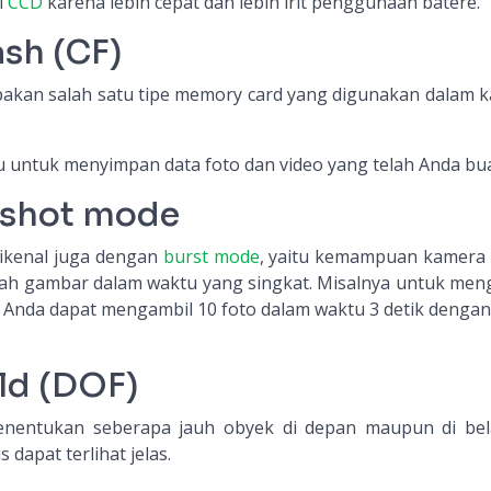
i
CCD
karena lebih cepat dan lebih irit penggunaan batere.
sh (CF)
pakan salah satu tipe memory card yang digunakan dalam 
u untuk menyimpan data foto dan video yang telah Anda bua
 shot mode
ikenal juga dengan
burst mode
, yaitu kemampuan kamera d
ah gambar dalam waktu yang singkat. Misalnya untuk men
 Anda dapat mengambil 10 foto dalam waktu 3 detik denga
ld (DOF)
menentukan seberapa jauh obyek di depan maupun di be
dapat terlihat jelas.