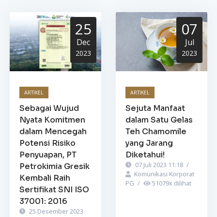
25
07
Dec
Jul
2023
2023
ARTIKEL
ARTIKEL
Sebagai Wujud
Sejuta Manfaat
Nyata Komitmen
dalam Satu Gelas
dalam Mencegah
Teh Chamomile
Potensi Risiko
yang Jarang
Penyuapan, PT
Diketahui!
07 Juli 2023 11:18
/
Petrokimia Gresik
Komunikasi Korporat
Kembali Raih
PG
/
51079
x dilihat
Sertifikat SNI ISO
37001: 2016
25 Desember 2023