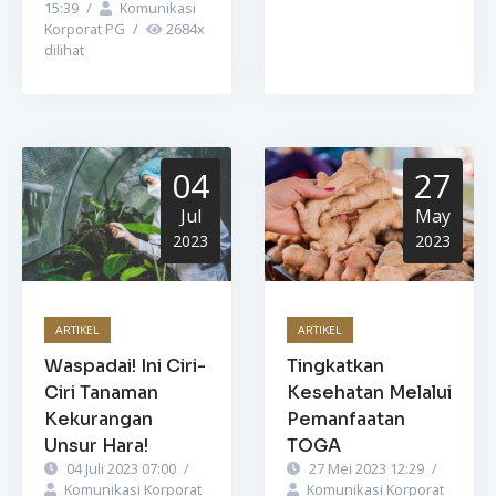
15:39
/
Komunikasi
Korporat PG
/
2684
x
dilihat
04
27
Jul
May
2023
2023
ARTIKEL
ARTIKEL
Waspadai! Ini Ciri-
Tingkatkan
Ciri Tanaman
Kesehatan Melalui
Kekurangan
Pemanfaatan
Unsur Hara!
TOGA
04 Juli 2023 07:00
/
27 Mei 2023 12:29
/
Komunikasi Korporat
Komunikasi Korporat