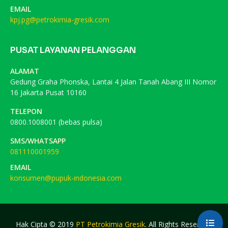
EMAIL
kpj.pg@petrokimia-gresik.com
PUSAT LAYANAN PELANGGAN
ALAMAT
Gedung Graha Phonska, Lantai 4 Jalan Tanah Abang III Nomor
16 Jakarta Pusat 10160
TELEPON
0800.1008001 (bebas pulsa)
SMS/WHATSAPP
081110001959
EMAIL
konsumen@pupuk-indonesia.com
Hak Cipta © 2019
PT Petrokimia Gresik
. All Rights Reserved.