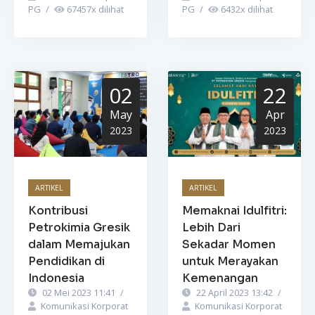
PG
/
67457
x dilihat
PG
/
6432
x dilihat
02
22
May
Apr
2023
2023
ARTIKEL
ARTIKEL
Kontribusi
Memaknai Idulfitri:
Petrokimia Gresik
Lebih Dari
dalam Memajukan
Sekadar Momen
Pendidikan di
untuk Merayakan
Indonesia
Kemenangan
02 Mei 2023 11:41
/
22 April 2023 13:42
/
Komunikasi Korporat
Komunikasi Korporat