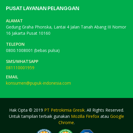
PUSAT LAYANAN PELANGGAN
ALAMAT
Gedung Graha Phonska, Lantai 4 Jalan Tanah Abang III Nomor
16 Jakarta Pusat 10160
TELEPON
0800.1008001 (bebas pulsa)
SMS/WHATSAPP
081110001959
EMAIL
konsumen@pupuk-indonesia.com
Hak Cipta © 2019
PT Petrokimia Gresik
. All Rights Reserved.
Untuk tampilan terbaik gunakan
Mozilla Firefox
atau
Google
Chrome
.