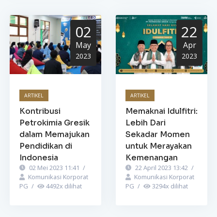
02
22
May
Apr
2023
2023
ARTIKEL
ARTIKEL
Kontribusi
Memaknai Idulfitri:
Petrokimia Gresik
Lebih Dari
dalam Memajukan
Sekadar Momen
Pendidikan di
untuk Merayakan
Indonesia
Kemenangan
02 Mei 2023 11:41
/
22 April 2023 13:42
/
Komunikasi Korporat
Komunikasi Korporat
PG
/
4492
x dilihat
PG
/
3294
x dilihat