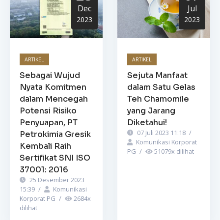
Dec
Jul
2023
2023
ARTIKEL
ARTIKEL
Sebagai Wujud
Sejuta Manfaat
Nyata Komitmen
dalam Satu Gelas
dalam Mencegah
Teh Chamomile
Potensi Risiko
yang Jarang
Penyuapan, PT
Diketahui!
07 Juli 2023 11:18
/
Petrokimia Gresik
Komunikasi Korporat
Kembali Raih
PG
/
51079
x dilihat
Sertifikat SNI ISO
37001: 2016
25 Desember 2023
15:39
/
Komunikasi
Korporat PG
/
2684
x
dilihat