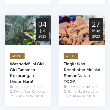
04
27
Jul
May
2023
2023
ARTIKEL
ARTIKEL
Waspadai! Ini Ciri-
Tingkatkan
Ciri Tanaman
Kesehatan Melalui
Kekurangan
Pemanfaatan
Unsur Hara!
TOGA
04 Juli 2023 07:00
/
27 Mei 2023 12:29
/
Komunikasi Korporat
Komunikasi Korporat
PG
/
67459
x dilihat
PG
/
6433
x dilihat