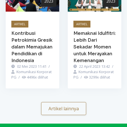
2023
2023
ARTIKEL
ARTIKEL
Kontribusi
Memaknai Idulfitri:
Petrokimia Gresik
Lebih Dari
dalam Memajukan
Sekadar Momen
Pendidikan di
untuk Merayakan
Indonesia
Kemenangan
02 Mei 2023 11:41
/
22 April 2023 13:42
/
Komunikasi Korporat
Komunikasi Korporat
PG
/
4496
x dilihat
PG
/
3299
x dilihat
Artikel lainnya