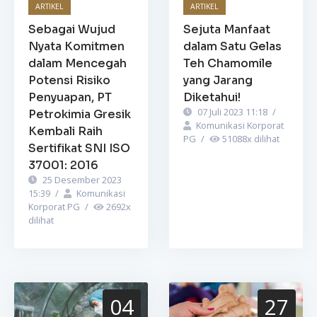
ARTIKEL
ARTIKEL
Sebagai Wujud
Sejuta Manfaat
Nyata Komitmen
dalam Satu Gelas
dalam Mencegah
Teh Chamomile
Potensi Risiko
yang Jarang
Penyuapan, PT
Diketahui!
07 Juli 2023 11:18
/
Petrokimia Gresik
Komunikasi Korporat
Kembali Raih
PG
/
51088
x dilihat
Sertifikat SNI ISO
37001: 2016
25 Desember 2023
15:39
/
Komunikasi
Korporat PG
/
2692
x
dilihat
04
27