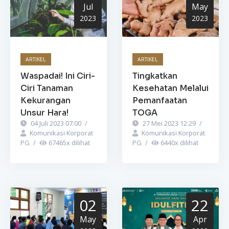
Jul
May
2023
2023
ARTIKEL
ARTIKEL
Waspadai! Ini Ciri-
Tingkatkan
Ciri Tanaman
Kesehatan Melalui
Kekurangan
Pemanfaatan
Unsur Hara!
TOGA
04 Juli 2023 07:00
/
27 Mei 2023 12:29
/
Komunikasi Korporat
Komunikasi Korporat
PG
/
67465
x dilihat
PG
/
6440
x dilihat
02
22
May
Apr