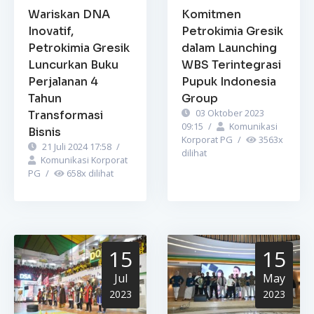
Wariskan DNA
Komitmen
Inovatif,
Petrokimia Gresik
Petrokimia Gresik
dalam Launching
Luncurkan Buku
WBS Terintegrasi
Perjalanan 4
Pupuk Indonesia
Tahun
Group
03 Oktober 2023
Transformasi
09:15
/
Komunikasi
Bisnis
Korporat PG
/
3563
x
21 Juli 2024 17:58
/
dilihat
Komunikasi Korporat
PG
/
658
x dilihat
15
15
Jul
May
2023
2023