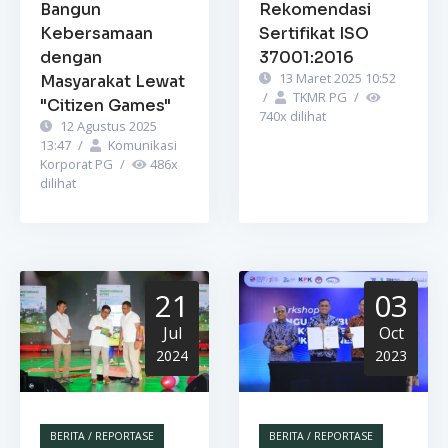
Bangun
Rekomendasi
Kebersamaan
Sertifikat ISO
dengan
37001:2016
13 Maret 2025 10:52
Masyarakat Lewat
/
TKMR PG
/
"Citizen Games"
740
x dilihat
12 Agustus 2025
13:47
/
Komunikasi
Korporat PG
/
486
x
dilihat
21
03
Jul
Oct
2024
2023
BERITA / REPORTASE
BERITA / REPORTASE