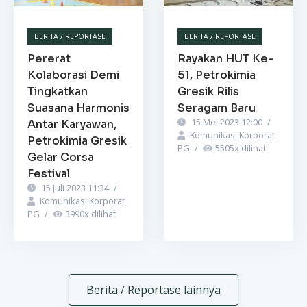
BERITA / REPORTASE
BERITA / REPORTASE
Pererat
Rayakan HUT Ke-
Kolaborasi Demi
51, Petrokimia
Tingkatkan
Gresik Rilis
Suasana Harmonis
Seragam Baru
15 Mei 2023 12:00
/
Antar Karyawan,
Komunikasi Korporat
Petrokimia Gresik
PG
/
5505
x dilihat
Gelar Corsa
Festival
15 Juli 2023 11:34
/
Komunikasi Korporat
PG
/
3990
x dilihat
Berita / Reportase lainnya