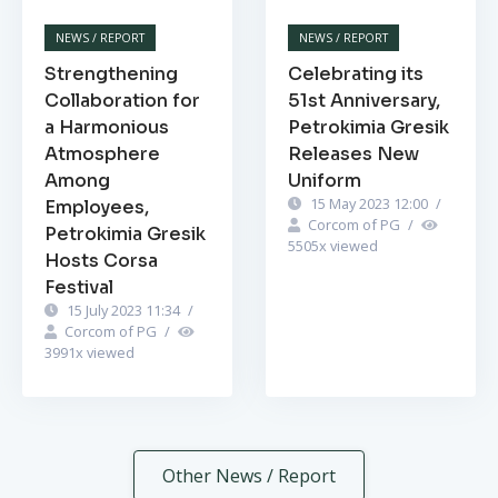
NEWS / REPORT
NEWS / REPORT
Strengthening
Celebrating its
Collaboration for
51st Anniversary,
a Harmonious
Petrokimia Gresik
Atmosphere
Releases New
Among
Uniform
15 May 2023 12:00
/
Employees,
Corcom of PG
/
Petrokimia Gresik
5505
x viewed
Hosts Corsa
Festival
15 July 2023 11:34
/
Corcom of PG
/
3991
x viewed
Other News / Report