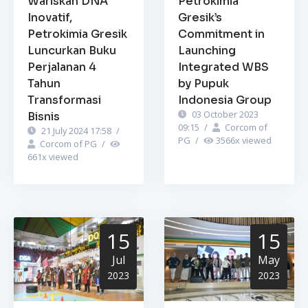
Wariskan DNA
Petrokimia
Inovatif,
Gresik’s
Petrokimia Gresik
Commitment in
Luncurkan Buku
Launching
Perjalanan 4
Integrated WBS
Tahun
by Pupuk
Transformasi
Indonesia Group
03 October 2023
Bisnis
09:15
/
Corcom of
21 July 2024 17:58
/
PG
/
3566
x viewed
Corcom of PG
/
661
x viewed
15
15
Jul
May
2023
2023