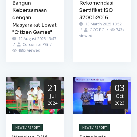
Bangun
Rekomendasi
Kebersamaan
Sertifikat ISO
dengan
37001:2016
13 March 2025 10:52
Masyarakat Lewat
/
GCG PG
/
743
x
"Citizen Games"
viewed
12 August 2025 13:47
/
Corcom of PG
/
489
x viewed
21
03
Jul
Oct
2024
2023
NEWS / REPORT
NEWS / REPORT