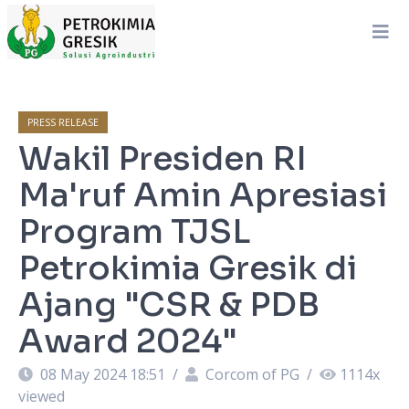
PRESS RELEASE
Wakil Presiden RI
Ma'ruf Amin Apresiasi
Program TJSL
Petrokimia Gresik di
Ajang "CSR & PDB
Award 2024"
08 May 2024 18:51
/
Corcom of PG
/
1114
x
viewed