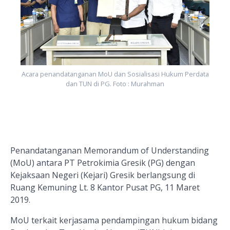
Acara penandatanganan MoU dan Sosialisasi Hukum Perdata
dan TUN di PG. Foto : Murahman
Penandatanganan Memorandum of Understanding
(MoU) antara PT
Petrokimia Gresik (PG)
dengan
Kejaksaan Negeri (Kejari) Gresik berlangsung di
Ruang Kemuning Lt
.
8 Kantor Pusat PG,
11 Maret
2019.
MoU terkait kerjasama pendampingan
h
ukum
b
idang