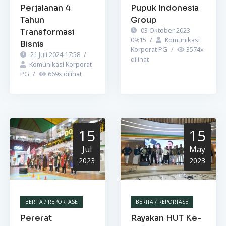
Perjalanan 4
Pupuk Indonesia
Tahun
Group
03 Oktober 2023
Transformasi
09:15
/
Komunikasi
Bisnis
Korporat PG
/
3574
x
21 Juli 2024 17:58
/
dilihat
Komunikasi Korporat
PG
/
669
x dilihat
15
15
Jul
May
2023
2023
BERITA / REPORTASE
BERITA / REPORTASE
Pererat
Rayakan HUT Ke-