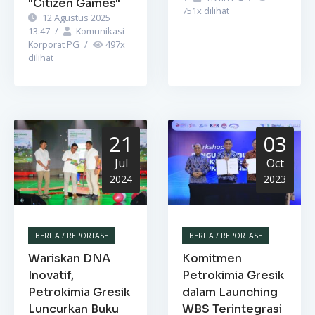
"Citizen Games"
751
x dilihat
12 Agustus 2025
13:47
/
Komunikasi
Korporat PG
/
497
x
dilihat
21
03
Jul
Oct
2024
2023
BERITA / REPORTASE
BERITA / REPORTASE
Wariskan DNA
Komitmen
Inovatif,
Petrokimia Gresik
Petrokimia Gresik
dalam Launching
Luncurkan Buku
WBS Terintegrasi