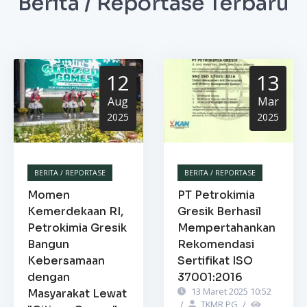
Berita / Reportase Terbaru
12
13
Aug
Mar
2025
2025
BERITA / REPORTASE
BERITA / REPORTASE
Momen
PT Petrokimia
Kemerdekaan RI,
Gresik Berhasil
Petrokimia Gresik
Mempertahankan
Bangun
Rekomendasi
Kebersamaan
Sertifikat ISO
dengan
37001:2016
13 Maret 2025 10:52
Masyarakat Lewat
/
TKMR PG
/