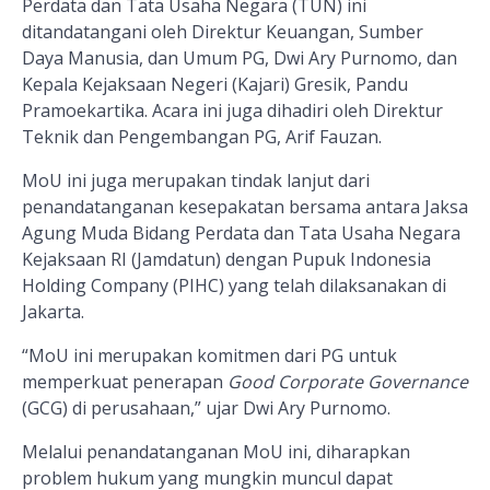
Perdata dan Tata Usaha Negara (TUN) ini
ditandatangani oleh Direktur Keuangan, Sumber
Daya Manusia, dan Umum PG, Dwi Ary Purnomo
, dan
Kepala Kejaksaan Negeri (Kajari) Gresik,
Pandu
Pramoekartika
. Acara ini juga dihadiri oleh Direktur
Teknik dan Pengembangan PG, Arif Fauzan.
MoU ini juga merupakan tindak lanjut dari
penandatanganan kesepakatan bersama antara Jaksa
Agung Muda Bidang Perdata dan Tata Usaha Negara
Kejaksaan RI (Jamdatun) dengan Pupuk Indonesia
Holding Company (PIHC)
yang telah dilaksanakan
di
Jakarta
.
“
MoU ini merupakan komitmen dari PG untuk
memperkuat penerapan
Good Corporate Governance
(GCG) di perusahaan,”
ujar Dwi Ary Purnomo.
M
elalui penandatanganan
MoU
ini,
diharapkan
problem hukum yang mungkin muncul dapat