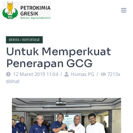
BERITA / REPORTASE
Untuk Memperkuat
Penerapan GCG
12 Maret 2019 11:04
/
Humas PG
/
7213
x
dilihat
ta
A