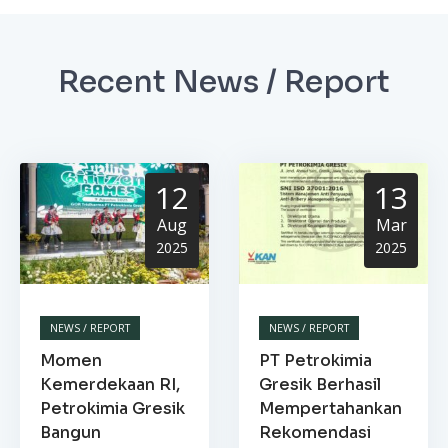
Recent News / Report
12
13
Aug
Mar
2025
2025
NEWS / REPORT
NEWS / REPORT
Momen
PT Petrokimia
Kemerdekaan RI,
Gresik Berhasil
Petrokimia Gresik
Mempertahankan
Bangun
Rekomendasi