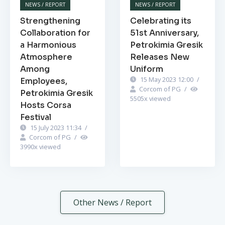
NEWS / REPORT
NEWS / REPORT
Strengthening
Celebrating its
Collaboration for
51st Anniversary,
a Harmonious
Petrokimia Gresik
Atmosphere
Releases New
Among
Uniform
15 May 2023 12:00
/
Employees,
Corcom of PG
/
Petrokimia Gresik
5505
x viewed
Hosts Corsa
Festival
15 July 2023 11:34
/
Corcom of PG
/
3990
x viewed
Other News / Report