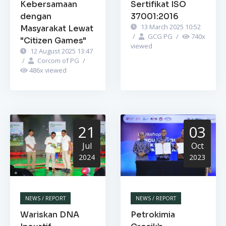
Kebersamaan
Sertifikat ISO
dengan
37001:2016
13 March 2025 10:52
Masyarakat Lewat
/
GCG PG
/
740
x
"Citizen Games"
viewed
12 August 2025 13:47
/
Corcom of PG
/
486
x viewed
21
03
Jul
Oct
2024
2023
NEWS / REPORT
NEWS / REPORT
Wariskan DNA
Petrokimia