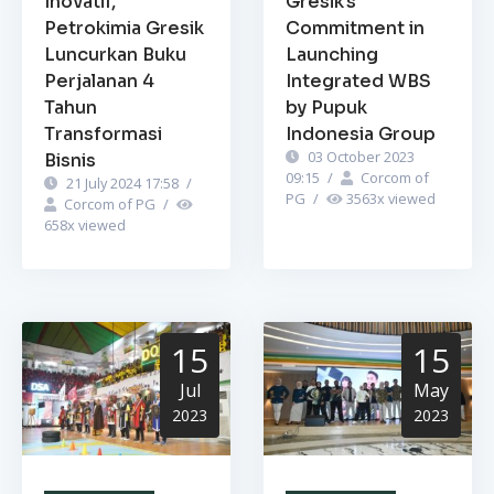
Inovatif,
Gresik’s
Petrokimia Gresik
Commitment in
Luncurkan Buku
Launching
Perjalanan 4
Integrated WBS
Tahun
by Pupuk
Transformasi
Indonesia Group
03 October 2023
Bisnis
09:15
/
Corcom of
21 July 2024 17:58
/
PG
/
3563
x viewed
Corcom of PG
/
658
x viewed
15
15
Jul
May
2023
2023