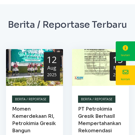
Berita / Reportase Terbaru
tautan
12
13
Aug
Mar
2025
2025
kontak
BERITA / REPORTASE
BERITA / REPORTASE
Momen
PT Petrokimia
Kemerdekaan RI,
Gresik Berhasil
Petrokimia Gresik
Mempertahankan
Bangun
Rekomendasi