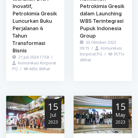
Inovatif,
Petrokimia Gresik
Petrokimia Gresik
dalam Launching
Luncurkan Buku
WBS Terintegrasi
Perjalanan 4
Pupuk Indonesia
Tahun
Group
03 Oktober 2023
Transformasi
09:15
/
Komunikasi
Bisnis
Korporat PG
/
3571
x
21 Juli 2024 17:58
/
dilihat
Komunikasi Korporat
PG
/
665
x dilihat
15
15
Jul
May
2023
2023