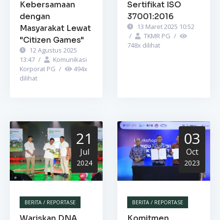
Kebersamaan
Sertifikat ISO
dengan
37001:2016
13 Maret 2025 10:52
Masyarakat Lewat
/
TKMR PG
/
"Citizen Games"
748
x dilihat
12 Agustus 2025
13:47
/
Komunikasi
Korporat PG
/
494
x
dilihat
21
03
Jul
Oct
2024
2023
BERITA / REPORTASE
BERITA / REPORTASE
Wariskan DNA
Komitmen