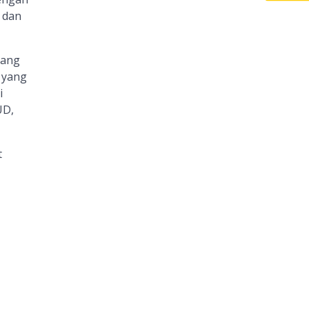
 dan
yang
 yang
i
UD,
t