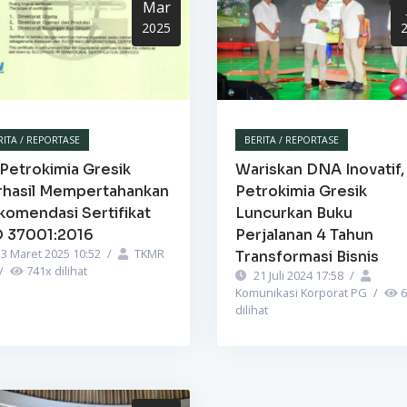
Mar
2025
RITA / REPORTASE
BERITA / REPORTASE
Petrokimia Gresik
Wariskan DNA Inovatif,
rhasil Mempertahankan
Petrokimia Gresik
komendasi Sertifikat
Luncurkan Buku
O 37001:2016
Perjalanan 4 Tahun
3 Maret 2025 10:52
/
TKMR
Transformasi Bisnis
/
741
x dilihat
21 Juli 2024 17:58
/
Komunikasi Korporat PG
/
6
dilihat