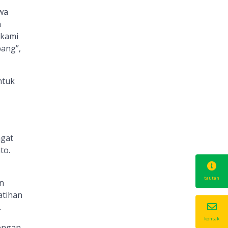
wa
n
 kami
bang”,
ntuk
ngat
to.
tautan
n
atihan
.
kontak
dengan