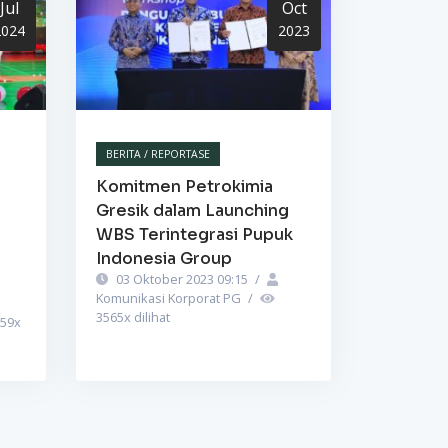
Jul
Oct
2024
2023
BERITA / REPORTASE
Komitmen Petrokimia
Gresik dalam Launching
WBS Terintegrasi Pupuk
Indonesia Group
03 Oktober 2023 09:15
/
Komunikasi Korporat PG
/
3565
x dilihat
59
x