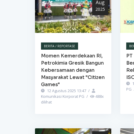
Aug
2025
BERITA / REPORTASE
BE
Momen Kemerdekaan RI,
PT 
Petrokimia Gresik Bangun
Be
Kebersamaan dengan
Re
Masyarakat Lewat "Citizen
IS
1
Games"
PG
12 Agustus 2025 13:47
/
Komunikasi Korporat PG
/
488
x
dilihat