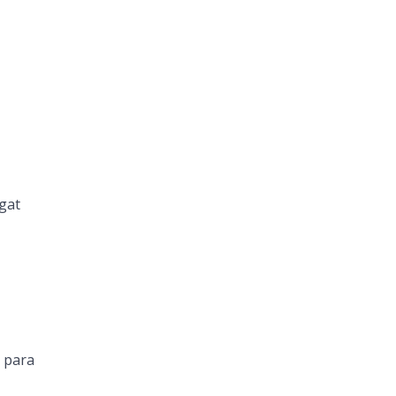
gat
 para