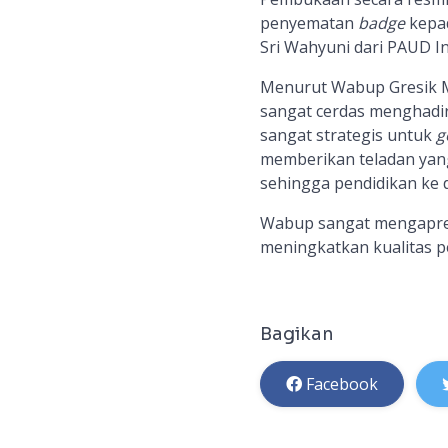
penyematan
badge
kepad
Sri Wahyuni dari PAUD I
Menurut Wabup Gresik M
sangat cerdas menghadirk
sangat strategis untuk
g
memberikan teladan yang
sehingga pendidikan ke d
Wabup sangat mengapresi
meningkatkan kualitas p
Bagikan
Facebook