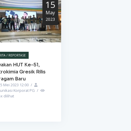
15
May
2023
RITA / REPORTASE
yakan HUT Ke-51,
rokimia Gresik Rilis
ragam Baru
5 Mei 2023 12:00
/
unikasi Korporat PG
/
5
x dilihat