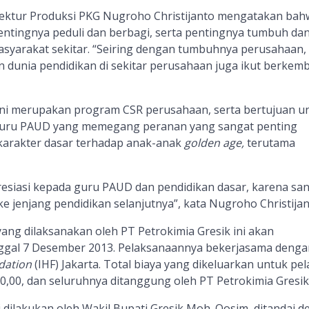
ektur Produksi PKG Nugroho Christijanto mengatakan bah
ntingnya peduli dan berbagi, serta pentingnya tumbuh da
yarakat sekitar. “Seiring dengan tumbuhnya perusahaan,
 dunia pendidikan di sekitar perusahaan juga ikut berkem
ini merupakan program CSR perusahaan, serta bertujuan u
guru PAUD yang memegang peranan yang sangat penting
arakter dasar terhadap anak-anak
golden age,
terutama
siasi kepada guru PAUD dan pendidikan dasar, karena sa
 jenjang pendidikan selanjutnya”, kata Nugroho Christijan
ang dilaksanakan oleh PT Petrokimia Gresik ini akan
ggal 7 Desember 2013. Pelaksanaannya bekerjasama denga
dation
(IHF) Jakarta. Total biaya yang dikeluarkan untuk pel
00,00, dan seluruhnya ditanggung oleh PT Petrokimia Gresik
dilakukan oleh Wakil Bupati Gresik Moh. Qosim, ditandai 