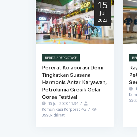
15
Jul
2023
BERITA / REPORTASE
BE
Pererat Kolaborasi Demi
Ra
Tingkatkan Suasana
Pet
Harmonis Antar Karyawan,
Se
1
Petrokimia Gresik Gelar
Kom
Corsa Festival
550
15 Juli 2023 11:34
/
Komunikasi Korporat PG
/
3990
x dilihat