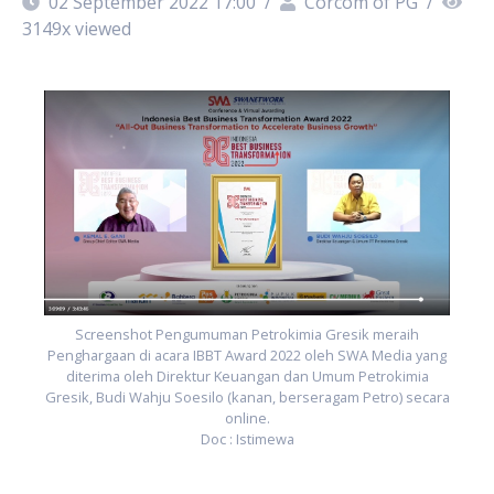
02 September 2022 17:00
/
Corcom of PG
/
3149
x viewed
ng
P
ra
G
Screenshot Pengumuman Petrokimia Gresik meraih
Penghargaan di acara IBBT Award 2022 oleh SWA Media yang
diterima oleh Direktur Keuangan dan Umum Petrokimia
Gresik, Budi Wahju Soesilo (kanan, berseragam Petro) secara
online.
Doc : Istimewa