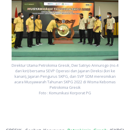
.4
D
n
s
Direktur Utama Petrokimia Gresik, Dwi Satriyo Annurogo (no.4
dari kiri) bersama SEVP Operasi dan Jajaran Direksi (kiri ke
kanan), Jajaran Pengurus SKPG, dan SVP SDM meresmikan
acara Musyawarah Tahunan SKPG 2022 di Wisma Kebomas
Petrokimia Gresik
Foto : Komunikasi Korporat PG