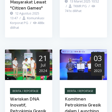
13 Maret 2025 10:52
Masyarakat Lewat
/
TKMR PG
/
"Citizen Games"
741
x dilihat
12 Agustus 2025
13:47
/
Komunikasi
Korporat PG
/
488
x
dilihat
21
03
Jul
Oct
2024
2023
BERITA / REPORTASE
BERITA / REPORTASE
Wariskan DNA
Komitmen
Inovatif,
Petrokimia Gresik
Petrokimia Gresik
dalam Launching