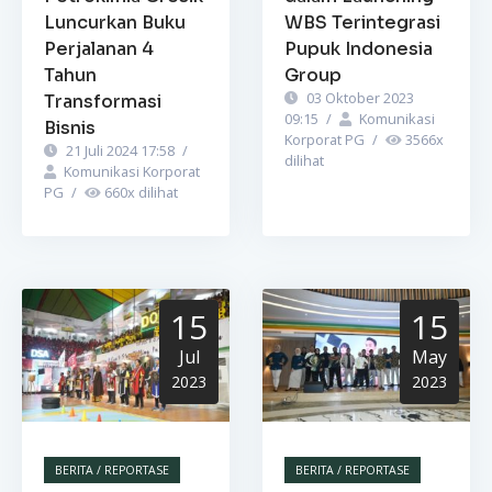
Luncurkan Buku
WBS Terintegrasi
Perjalanan 4
Pupuk Indonesia
Tahun
Group
03 Oktober 2023
Transformasi
09:15
/
Komunikasi
Bisnis
Korporat PG
/
3566
x
21 Juli 2024 17:58
/
dilihat
Komunikasi Korporat
PG
/
660
x dilihat
15
15
Jul
May
2023
2023
BERITA / REPORTASE
BERITA / REPORTASE