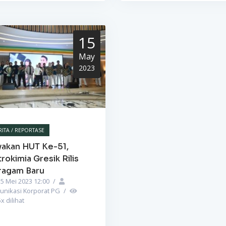
15
May
2023
RITA / REPORTASE
yakan HUT Ke-51,
rokimia Gresik Rilis
ragam Baru
5 Mei 2023 12:00
/
unikasi Korporat PG
/
5
x dilihat