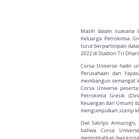
Masih dalam suasana
Keluarga Petrokimia G
turut berpartisipasi dal
2022 di Stadion Tri Dhar
Corsa Universe hadir u
Perusahaan dan Yayas
membangun semangat ker
Corsa Universe peserta
Petrokimia Gresik (Dir
Keuangan dan Umum) dan
mengumpulkan
stamp
kh
Dwi Satriyo Annurogo,
bahwa Corsa Univers
meningkatkan jiwa korsa 