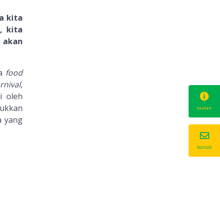
 kita
, kita
a akan
ta
food
rnival,
i oleh
jukkan
tautan
a yang
kontak