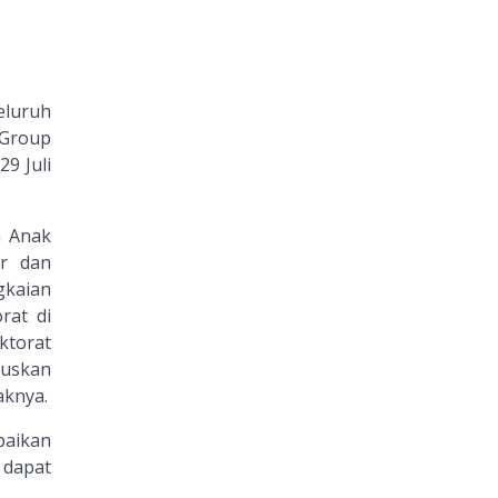
eluruh
 Group
9 Juli
a Anak
r dan
gkaian
rat di
ktorat
ruskan
aknya.
paikan
dapat