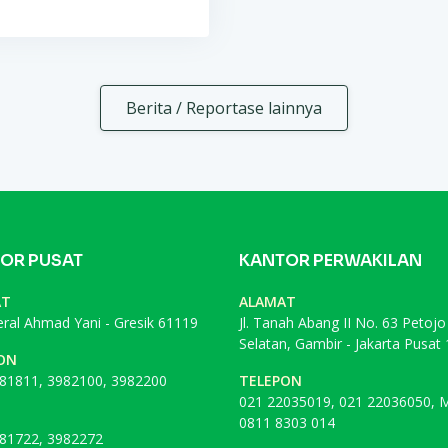
Berita / Reportase lainnya
OR PUSAT
KANTOR PERWAKILAN
AT
ALAMAT
deral Ahmad Yani - Gresik 61119
Jl. Tanah Abang II No. 63 Petojo
Selatan, Gambir - Jakarta Pusat
ON
81811, 3982100, 3982200
TELEPON
021 22035019, 021 22036050, M
0811 8303 014
81722, 3982272