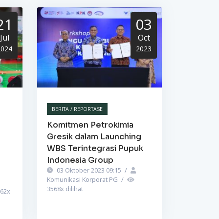
21
03
Jul
Oct
2024
2023
BERITA / REPORTASE
Komitmen Petrokimia
Gresik dalam Launching
WBS Terintegrasi Pupuk
Indonesia Group
03 Oktober 2023 09:15
/
Komunikasi Korporat PG
/
3568
x dilihat
62
x