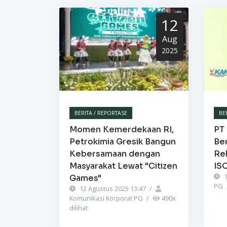
12
Aug
2025
BERITA / REPORTASE
BE
Momen Kemerdekaan RI,
PT 
Petrokimia Gresik Bangun
Be
Kebersamaan dengan
Re
Masyarakat Lewat "Citizen
IS
1
Games"
PG
12 Agustus 2025 13:47
/
Komunikasi Korporat PG
/
490
x
dilihat