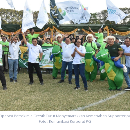
P Operasi Petrokimia Gresik Turut Menyemarakkan Kemeriahan Supporter pa
Foto : Komunikasi Korporat PG