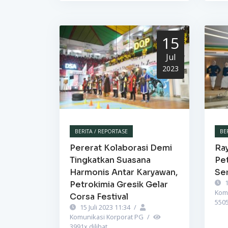
15
Jul
2023
BERITA / REPORTASE
BE
Pererat Kolaborasi Demi
Ra
Tingkatkan Suasana
Pet
Harmonis Antar Karyawan,
Se
1
Petrokimia Gresik Gelar
Kom
Corsa Festival
550
15 Juli 2023 11:34
/
Komunikasi Korporat PG
/
3991
x dilihat