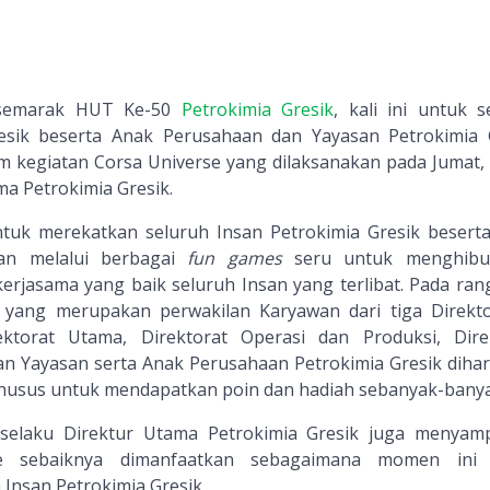
 semarak HUT Ke-50
Petrokimia Gresik
, kali ini untuk s
resik beserta Anak Perusahaan dan Yayasan Petrokimia
am kegiatan Corsa Universe yang dilaksanakan pada Jumat, 2
ma Petrokimia Gresik.
ntuk merekatkan seluruh Insan Petrokimia Gresik besert
an melalui berbagai
fun games
seru untuk menghibu
jasama yang baik seluruh Insan yang terlibat. Pada ran
 yang merupakan perwakilan Karyawan dari tiga Direkto
ektorat Utama, Direktorat Operasi dan Produksi, Dire
 Yayasan serta Anak Perusahaan Petrokimia Gresik diha
usus untuk mendapatkan poin dan hadiah sebanyak-bany
 selaku Direktur Utama Petrokimia Gresik juga menyam
e sebaiknya dimanfaatkan sebagaimana momen ini 
Insan Petrokimia Gresik.