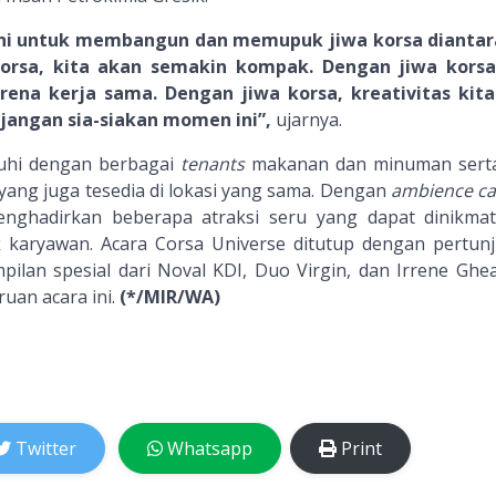
i untuk membangun dan memupuk jiwa korsa diantara
orsa, kita akan semakin kompak. Dengan jiwa korsa
ena kerja sama. Dengan jiwa korsa, kreativitas kit
, jangan sia-siakan momen ini”,
ujarnya.
guhi dengan berbagai
tenants
makanan dan minuman ser
yang juga tesedia di lokasi yang sama. Dengan
ambience
ca
nghadirkan beberapa atraksi seru yang dapat dinikmat
 karyawan. Acara Corsa Universe ditutup dengan pertun
ilan spesial dari Noval KDI, Duo Virgin, dan Irrene Ghe
uan acara ini.
(*/MIR/WA)
Twitter
Whatsapp
Print