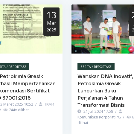
13
Mar
2025
RITA / REPORTASE
BERITA / REPORTASE
Petrokimia Gresik
Wariskan DNA Inovatif,
rhasil Mempertahankan
Petrokimia Gresik
komendasi Sertifikat
Luncurkan Buku
O 37001:2016
Perjalanan 4 Tahun
3 Maret 2025 10:52
/
TKMR
Transformasi Bisnis
/
744
x dilihat
21 Juli 2024 17:58
/
Komunikasi Korporat PG
/
6
dilihat