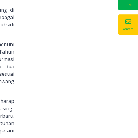
links
ung di
ebagai
ubsidi
contact
menuhi
 Tahun
ormasi
l dua
sesuai
bawang
rharap
asing-
rbaru.
utuhan
petani