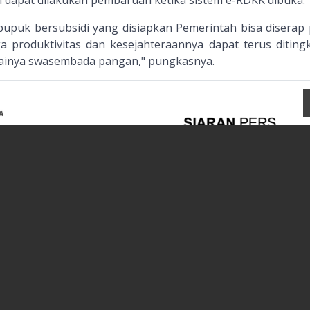
dapat dilakukan pembaruan ketika sistem e-RDKK dibuka.
pupuk bersubsidi yang disiapkan Pemerintah bisa diserap 
a produktivitas dan kesejahteraannya dapat terus diting
ainya swasembada pangan," pungkasnya.