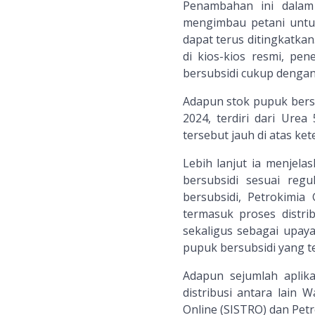
Penambahan ini dalam
mengimbau petani untuk
dapat terus ditingkatka
di kios-kios resmi, pe
bersubsidi cukup dengan
Adapun stok pupuk bersu
2024, terdiri dari Urea
tersebut jauh di atas k
Lebih lanjut ia menjela
bersubsidi sesuai reg
bersubsidi, Petrokimia 
termasuk proses distri
sekaligus sebagai upay
pupuk bersubsidi yang te
Adapun sejumlah aplika
distribusi antara lain
Online (SISTRO) dan Petr