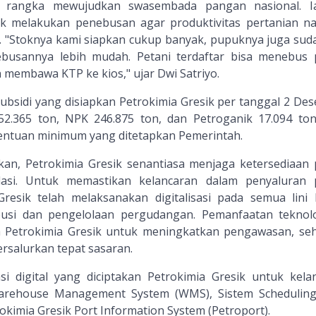
 rangka mewujudkan swasembada pangan nasional. I
 melakukan penebusan agar produktivitas pertanian na
n. "Stoknya kami siapkan cukup banyak, pupuknya juga sud
nebusannya lebih mudah. Petani terdaftar bisa menebus
 membawa KTP ke kios," ujar Dwi Satriyo.
bsidi yang disiapkan Petrokimia Gresik per tanggal 2 De
 52.365 ton, NPK 246.875 ton, dan Petroganik 17.094 ton
etentuan minimum yang ditetapkan Pemerintah.
skan, Petrokimia Gresik senantiasa menjaga ketersediaan
ulasi. Untuk memastikan kelancaran dalam penyaluran
Gresik telah melaksanakan digitalisasi pada semua lini b
busi dan pengelolaan pergudangan. Pemanfaatan teknolo
a Petrokimia Gresik untuk meningkatkan pengawasan, se
rsalurkan tepat sasaran.
si digital yang diciptakan Petrokimia Gresik untuk kela
 Warehouse Management System (WMS), Sistem Schedulin
okimia Gresik Port Information System (Petroport).