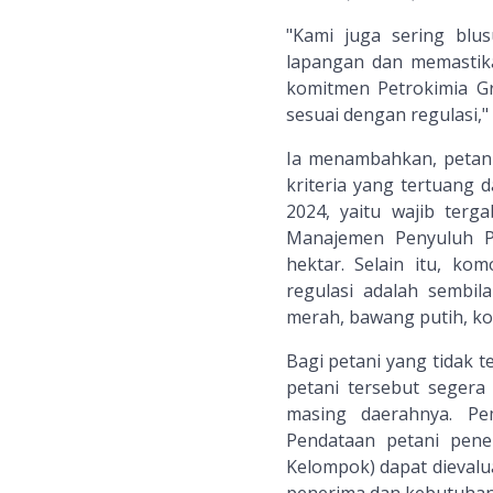
"Kami juga sering blu
lapangan dan memastikan
komitmen Petrokimia Gr
sesuai dengan regulasi," 
Ia menambahkan, petan
kriteria yang tertuang
2024, yaitu wajib terg
Manajemen Penyuluh P
hektar. Selain itu, ko
regulasi adalah sembila
merah, bawang putih, kop
Bagi petani yang tidak t
petani tersebut segera
masing daerahnya. Pe
Pendataan petani pener
Kelompok) dapat dievalua