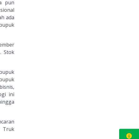
a pun
sional
ah ada
 pupuk
sember
. Stok
 pupuk
 pupuk
isnis,
gi ini
hingga
ncaran
g Truk