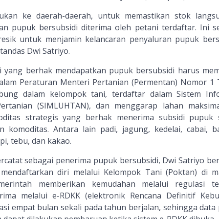
sukan ke daerah-daerah, untuk memastikan stok langs
 pupuk bersubsidi diterima oleh petani terdaftar. Ini s
esik untuk menjamin kelancaran penyaluran pupuk bers
tandas Dwi Satriyo.
i yang berhak mendapatkan pupuk bersubsidi harus me
 dalam Peraturan Menteri Pertanian (Permentan) Nomor 1
abung dalam kelompok tani, terdaftar dalam Sistem Inf
ertanian (SIMLUHTAN), dan menggarap lahan maksima
moditas strategis yang berhak menerima subsidi pupuk 
n komoditas. Antara lain padi, jagung, kedelai, cabai, 
i, tebu, dan kakao.
ercatat sebagai penerima pupuk bersubsidi, Dwi Satriyo be
 mendaftarkan diri melalui Kelompok Tani (Poktan) di m
merintah memberikan kemudahan melalui regulasi te
ima melalui e-RDKK (elektronik Rencana Definitif Keb
si empat bulan sekali pada tahun berjalan, sehingga data 