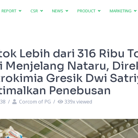
REPORT
CSR
NEWS
PRODUCT
MARKETING
tok Lebih dari 316 Ribu 
i Menjelang Nataru, Dire
rokimia Gresik Dwi Satri
timalkan Penebusan
:38
/
Corcom of PG
/
339
x viewed