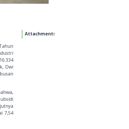
Attachments
 Tahun
dustri
16.334
k, Dwi
ebusan
bahwa,
ubsidi
jutnya
i 7,54