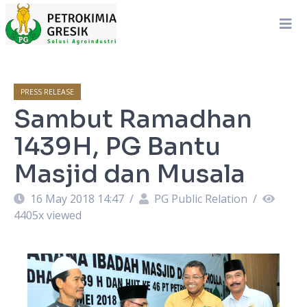
PRESS RELEASE
Sambut Ramadhan
1439H, PG Bantu
Masjid dan Musala
16 May 2018 14:47
/
PG Public Relation
/
4405
x viewed