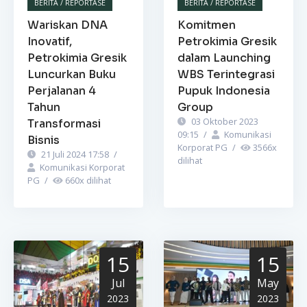
BERITA / REPORTASE
BERITA / REPORTASE
Wariskan DNA
Komitmen
Inovatif,
Petrokimia Gresik
Petrokimia Gresik
dalam Launching
Luncurkan Buku
WBS Terintegrasi
Perjalanan 4
Pupuk Indonesia
Tahun
Group
03 Oktober 2023
Transformasi
09:15
/
Komunikasi
Bisnis
Korporat PG
/
3566
x
21 Juli 2024 17:58
/
dilihat
Komunikasi Korporat
PG
/
660
x dilihat
15
15
Jul
May
2023
2023