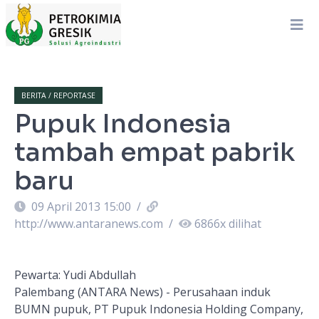
BERITA / REPORTASE
Pupuk Indonesia
tambah empat pabrik
baru
09 April 2013 15:00
/
http://www.antaranews.com
/
6866
x dilihat
Pewarta: Yudi Abdullah
Palembang (ANTARA News) - Perusahaan induk
BUMN pupuk, PT Pupuk Indonesia Holding Company,