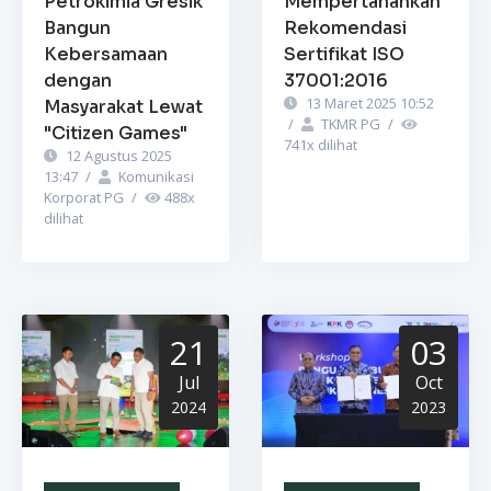
Petrokimia Gresik
Mempertahankan
Bangun
Rekomendasi
Kebersamaan
Sertifikat ISO
dengan
37001:2016
13 Maret 2025 10:52
Masyarakat Lewat
/
TKMR PG
/
"Citizen Games"
741
x dilihat
12 Agustus 2025
13:47
/
Komunikasi
Korporat PG
/
488
x
dilihat
21
03
Jul
Oct
2024
2023