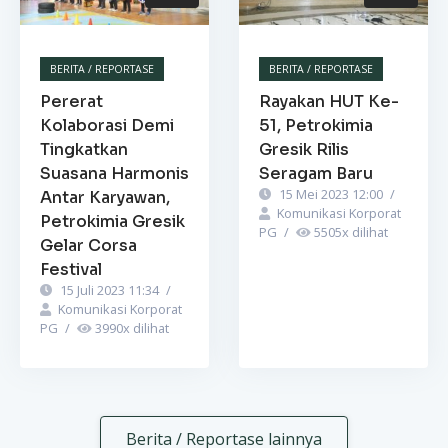
BERITA / REPORTASE
BERITA / REPORTASE
Pererat
Rayakan HUT Ke-
Kolaborasi Demi
51, Petrokimia
Tingkatkan
Gresik Rilis
Suasana Harmonis
Seragam Baru
15 Mei 2023 12:00
/
Antar Karyawan,
Komunikasi Korporat
Petrokimia Gresik
PG
/
5505
x dilihat
Gelar Corsa
Festival
15 Juli 2023 11:34
/
Komunikasi Korporat
PG
/
3990
x dilihat
Berita / Reportase lainnya