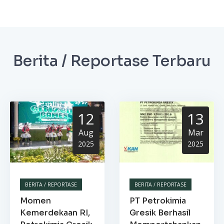
Berita / Reportase Terbaru
12
13
Aug
Mar
2025
2025
BERITA / REPORTASE
BERITA / REPORTASE
Momen
PT Petrokimia
Kemerdekaan RI,
Gresik Berhasil