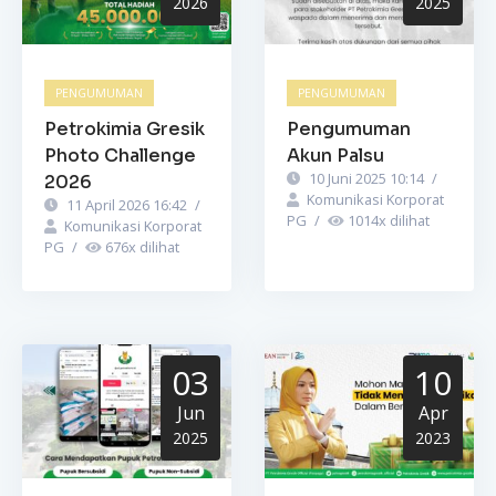
2026
2025
PENGUMUMAN
PENGUMUMAN
Petrokimia Gresik
Pengumuman
Photo Challenge
Akun Palsu
10 Juni 2025 10:14
/
2026
Komunikasi Korporat
11 April 2026 16:42
/
PG
/
1014
x dilihat
Komunikasi Korporat
PG
/
676
x dilihat
03
10
Jun
Apr
2025
2023