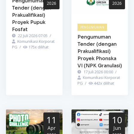
Pengumuman
2026
2026
Tender (dengan
Prakualifikasi)
Proyek Pupuk
PENGUMUMAN
Fosfat
22 Juli 2026 07:05
/
Pengumuman
Komunikasi Korporat
Tender (dengan
PG
/
175
x dilihat
Prakualifikasi)
Proyek Phonska
VI (NPK Granulasi)
17 Juli 2026 00:00
/
Komunikasi Korporat
PG
/
442
x dilihat
11
10
Apr
Jun