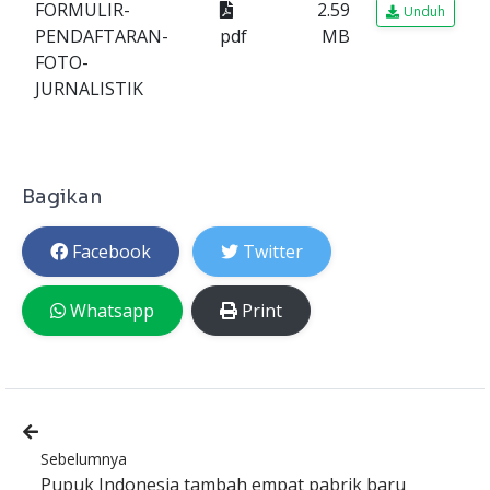
FORMULIR-
2.59
Unduh
PENDAFTARAN-
pdf
MB
FOTO-
JURNALISTIK
Bagikan
Facebook
Twitter
Whatsapp
Print
Sebelumnya
Pupuk Indonesia tambah empat pabrik baru