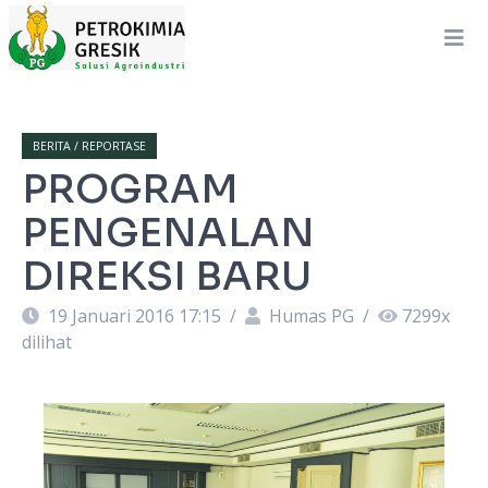
BERITA / REPORTASE
PROGRAM
PENGENALAN
DIREKSI BARU
19 Januari 2016 17:15
/
Humas PG
/
7299
x
dilihat