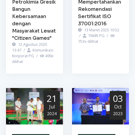
Petrokimia Gresik
Mempertahankan
Bangun
Rekomendasi
Kebersamaan
Sertifikat ISO
dengan
37001:2016
13 Maret 2025 10:52
Masyarakat Lewat
/
TKMR PG
/
"Citizen Games"
753
x dilihat
12 Agustus 2025
13:47
/
Komunikasi
Korporat PG
/
499
x
dilihat
21
03
Jul
Oct
2024
2023