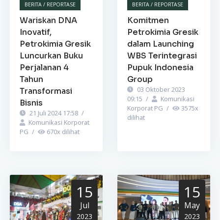
BERITA / REPORTASE
BERITA / REPORTASE
Wariskan DNA
Komitmen
Inovatif,
Petrokimia Gresik
Petrokimia Gresik
dalam Launching
Luncurkan Buku
WBS Terintegrasi
Perjalanan 4
Pupuk Indonesia
Tahun
Group
03 Oktober 2023
Transformasi
09:15
/
Komunikasi
Bisnis
Korporat PG
/
3575
x
21 Juli 2024 17:58
/
dilihat
Komunikasi Korporat
PG
/
670
x dilihat
15
15
Jul
May
2023
2023