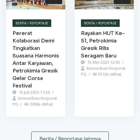
BERITA / REPORTASE
BERITA / REPORTASE
Pererat
Rayakan HUT Ke-
Kolaborasi Demi
51, Petrokimia
Tingkatkan
Gresik Rilis
Suasana Harmonis
Seragam Baru
15 Mei 2023 12:00
/
Antar Karyawan,
Komunikasi Korporat
Petrokimia Gresik
PG
/
5510
x dilihat
Gelar Corsa
Festival
15 Juli 2023 11:34
/
Komunikasi Korporat
PG
/
3999
x dilihat
Berita / Reportase lainnya