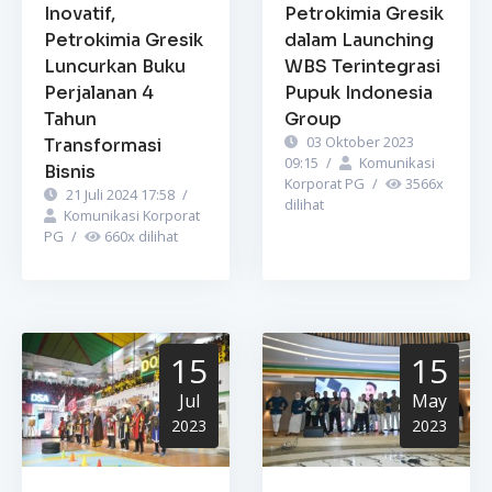
Inovatif,
Petrokimia Gresik
Petrokimia Gresik
dalam Launching
Luncurkan Buku
WBS Terintegrasi
Perjalanan 4
Pupuk Indonesia
Tahun
Group
03 Oktober 2023
Transformasi
09:15
/
Komunikasi
Bisnis
Korporat PG
/
3566
x
21 Juli 2024 17:58
/
dilihat
Komunikasi Korporat
PG
/
660
x dilihat
15
15
Jul
May
2023
2023