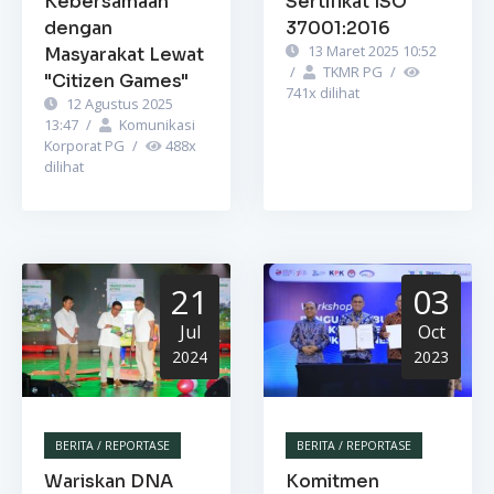
Kebersamaan
Sertifikat ISO
dengan
37001:2016
13 Maret 2025 10:52
Masyarakat Lewat
/
TKMR PG
/
"Citizen Games"
741
x dilihat
12 Agustus 2025
13:47
/
Komunikasi
Korporat PG
/
488
x
dilihat
21
03
Jul
Oct
2024
2023
BERITA / REPORTASE
BERITA / REPORTASE
Wariskan DNA
Komitmen