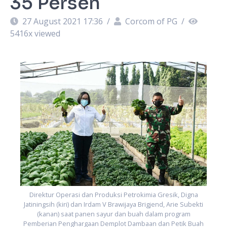
35 Persen
27 August 2021 17:36
/
Corcom of PG
/
5416
x viewed
i
h
Direktur Operasi dan Produksi Petrokimia Gresik, Digna
Jatiningsih (kiri) dan Irdam V Brawijaya Brigjend, Arie Subekti
(kanan) saat panen sayur dan buah dalam program
Pemberian Penghargaan Demplot Dambaan dan Petik Buah