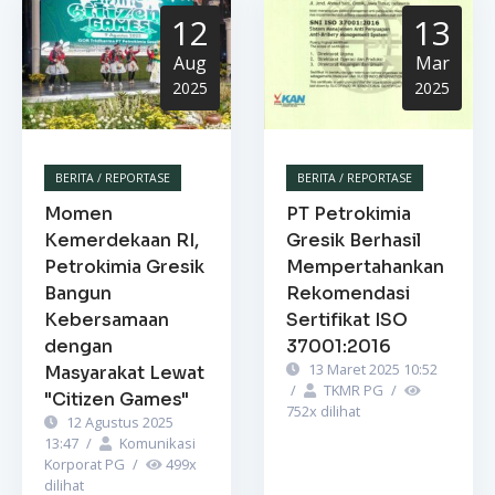
12
13
Aug
Mar
2025
2025
BERITA / REPORTASE
BERITA / REPORTASE
Momen
PT Petrokimia
Kemerdekaan RI,
Gresik Berhasil
Petrokimia Gresik
Mempertahankan
Bangun
Rekomendasi
Kebersamaan
Sertifikat ISO
dengan
37001:2016
13 Maret 2025 10:52
Masyarakat Lewat
/
TKMR PG
/
"Citizen Games"
752
x dilihat
12 Agustus 2025
13:47
/
Komunikasi
Korporat PG
/
499
x
dilihat