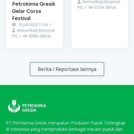
Komunikasi Korporat
Petrokimia Gresik
PG
/
5510
x dilihat
Gelar Corsa
Festival
15 Juli 2023 11:34
/
Komunikasi Korporat
PG
/
3999
x dilihat
Berita / Reportase lainnya
PT Petrokimia Gresik merupakan Produsen Pupuk Terlengkap
di Indonesia yang memproduksi berbagai macam pupuk dan