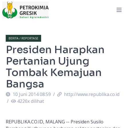
BERITA / REPORTASE
Presiden Harapkan
Pertanian Ujung
Tombak Kemajuan
Bangsa
10 Juni 2014 08:59
/
http://www.republika.co.id
/
4226
x dilihat
REPUBLIKA.CO.ID, MALANG -- Presiden Susilo