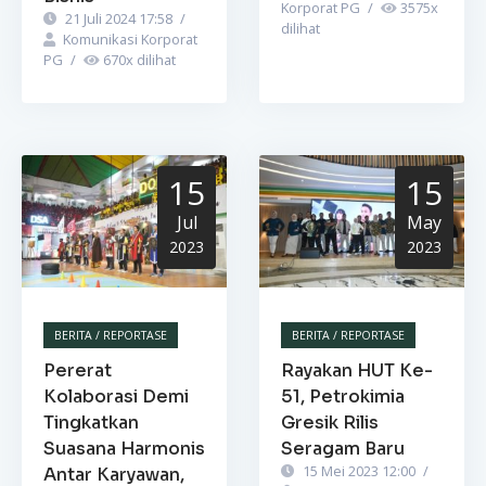
Korporat PG
/
3575
x
21 Juli 2024 17:58
/
dilihat
Komunikasi Korporat
PG
/
670
x dilihat
15
15
Jul
May
2023
2023
BERITA / REPORTASE
BERITA / REPORTASE
Pererat
Rayakan HUT Ke-
Kolaborasi Demi
51, Petrokimia
Tingkatkan
Gresik Rilis
Suasana Harmonis
Seragam Baru
15 Mei 2023 12:00
/
Antar Karyawan,