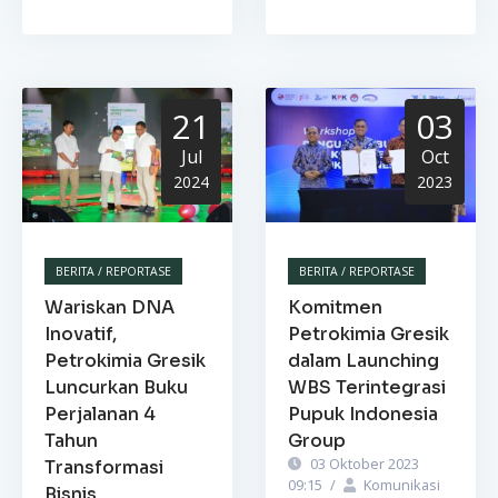
21
03
Jul
Oct
2024
2023
BERITA / REPORTASE
BERITA / REPORTASE
Wariskan DNA
Komitmen
Inovatif,
Petrokimia Gresik
Petrokimia Gresik
dalam Launching
Luncurkan Buku
WBS Terintegrasi
Perjalanan 4
Pupuk Indonesia
Tahun
Group
03 Oktober 2023
Transformasi
09:15
/
Komunikasi
Bisnis