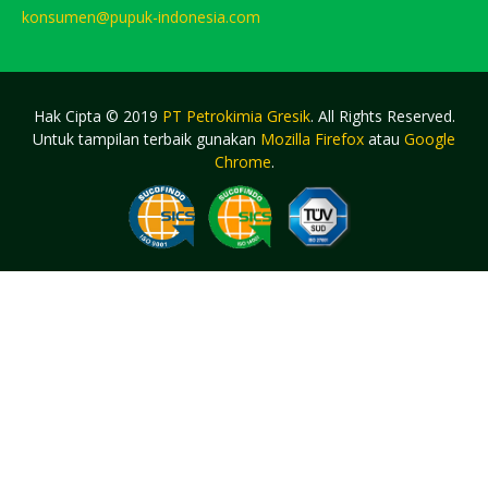
konsumen@pupuk-indonesia.com
Hak Cipta © 2019
PT Petrokimia Gresik
. All Rights Reserved.
Untuk tampilan terbaik gunakan
Mozilla Firefox
atau
Google
Chrome
.