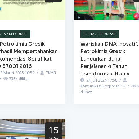
RITA / REPORTASE
BERITA / REPORTASE
Petrokimia Gresik
Wariskan DNA Inovatif,
rhasil Mempertahankan
Petrokimia Gresik
komendasi Sertifikat
Luncurkan Buku
O 37001:2016
Perjalanan 4 Tahun
3 Maret 2025 10:52
/
TKMR
Transformasi Bisnis
/
753
x dilihat
21 Juli 2024 17:58
/
Komunikasi Korporat PG
/
6
dilihat
15
May