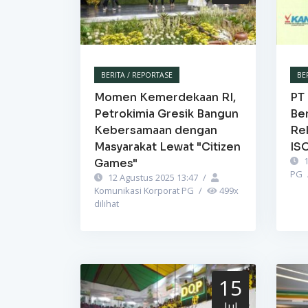
BERITA / REPORTASE
BE
Momen Kemerdekaan RI,
PT 
Petrokimia Gresik Bangun
Be
Kebersamaan dengan
Re
Masyarakat Lewat "Citizen
IS
1
Games"
PG
12 Agustus 2025 13:47
/
Komunikasi Korporat PG
/
499
x
dilihat
15
Jul