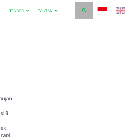
TENDER
TAUTAN
 hujan
si 8
jek
 rapi