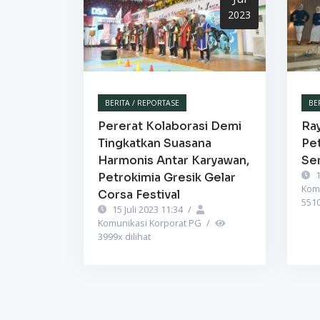
2023
BERITA / REPORTASE
BE
Pererat Kolaborasi Demi
Ra
Tingkatkan Suasana
Pet
Harmonis Antar Karyawan,
Se
1
Petrokimia Gresik Gelar
Kom
Corsa Festival
551
15 Juli 2023 11:34
/
Komunikasi Korporat PG
/
3999
x dilihat