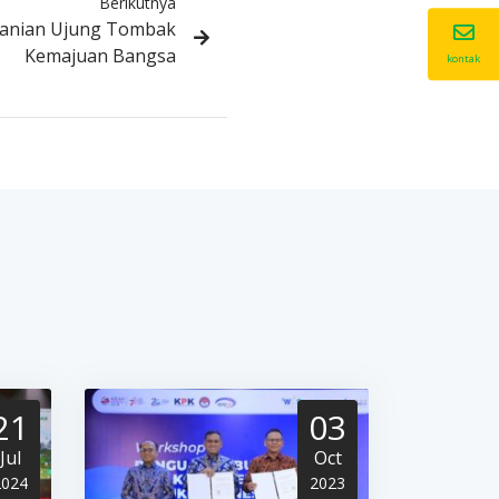
Berikutnya
tanian Ujung Tombak
Kemajuan Bangsa
kontak
21
03
Jul
Oct
2024
2023