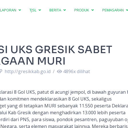
LAPORAN
TJSL
BERITA
PRODUK
PEMASARAN
I UKS GRESIK SABET
GAAN MURI
http://gresikkab.go.id
/
4896
x dilihat
larasi 8 Gol UKS, patut di acungi jempol, di bawah guyuran
 dan komitmen mendeklarasikan 8 Gol UKS, sekaligus
t yang di tetapkan MURI sebanyak 11.550 peserta Deklara
alui Kab Gresik dengan menghadirkan 13.000 lebih peserta
rdiri dari PNS, para siswa, pondok pesantren, paguyuban o
Negara, serta elemen masyarakat lainnya. Mereka berbaris