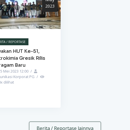
2023
RITA / REPORTASE
yakan HUT Ke-51,
rokimia Gresik Rilis
ragam Baru
5 Mei 2023 12:00
/
unikasi Korporat PG
/
0
x dilihat
Berita / Reportase lainnya