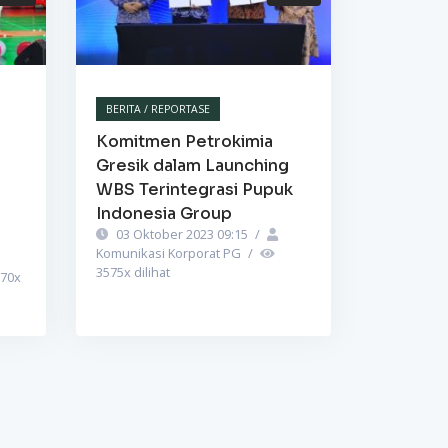
BERITA / REPORTASE
Komitmen Petrokimia
Gresik dalam Launching
WBS Terintegrasi Pupuk
Indonesia Group
03 Oktober 2023 09:15
/
Komunikasi Korporat PG
/
3575
x dilihat
70
x