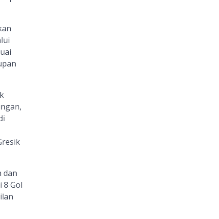
kan
lui
uai
dupan
k
ingan,
di
resik
h dan
 8 Gol
ilan