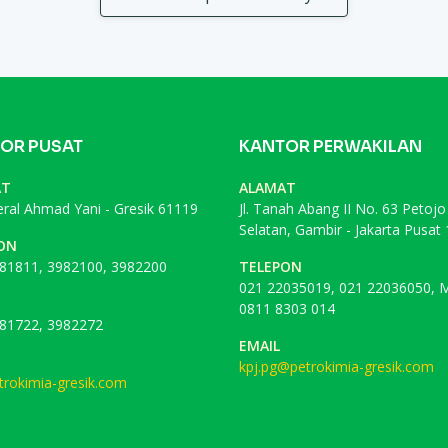
OR PUSAT
KANTOR PERWAKILAN
AT
ALAMAT
deral Ahmad Yani - Gresik 61119
Jl. Tanah Abang II No. 63 Petojo
Selatan, Gambir - Jakarta Pusat
ON
81811, 3982100, 3982200
TELEPON
021 22035019, 021 22036050, M
0811 8303 014
81722, 3982272
EMAIL
kpj.pg@petrokimia-gresik.com
rokimia-gresik.com