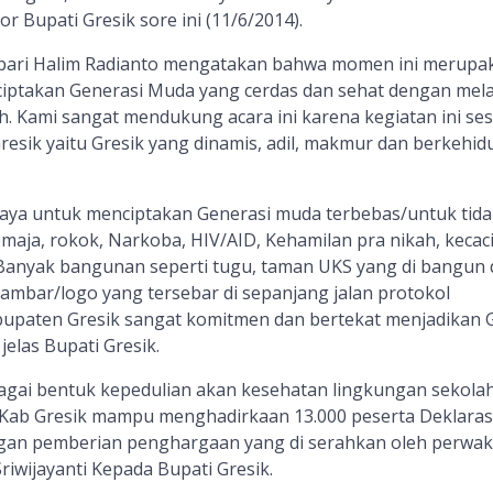
Bupati Gresik sore ini (11/6/2014).
ambari Halim Radianto mengatakan bahwa momen ini merupa
iptakan Generasi Muda yang cerdas dan sehat dengan mela
. Kami sangat mendukung acara ini karena kegiatan ini ses
resik yaitu Gresik yang dinamis, adil, makmur dan berkehi
aya untuk menciptakan Generasi muda terbebas/untuk tida
maja, rokok, Narkoba, HIV/AID, Kehamilan pra nikah, kecac
 Banyak bangunan seperti tugu, taman UKS yang di bangun 
ambar/logo yang tersebar di sepanjang jalan protokol
paten Gresik sangat komitmen dan bertekat menjadikan G
elas Bupati Gresik.
ebagai bentuk kepedulian akan kesehatan lingkungan sekola
Kab Gresik mampu menghadirkaan 13.000 peserta Deklarasi
dengan pemberian penghargaan yang di serahkan oleh perwak
riwijayanti Kepada Bupati Gresik.