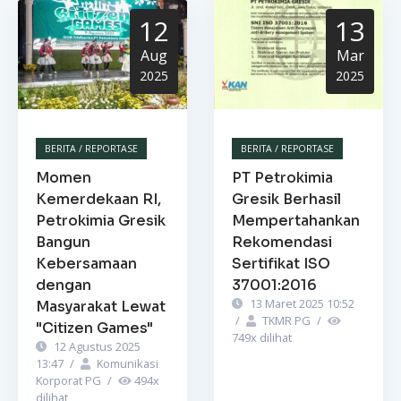
12
13
Aug
Mar
2025
2025
BERITA / REPORTASE
BERITA / REPORTASE
Momen
PT Petrokimia
Kemerdekaan RI,
Gresik Berhasil
Petrokimia Gresik
Mempertahankan
Bangun
Rekomendasi
Kebersamaan
Sertifikat ISO
dengan
37001:2016
13 Maret 2025 10:52
Masyarakat Lewat
/
TKMR PG
/
"Citizen Games"
749
x dilihat
12 Agustus 2025
13:47
/
Komunikasi
Korporat PG
/
494
x
dilihat