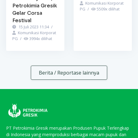
Komunikasi Korporat
Petrokimia Gresik
PG
/
5509
x dilihat
Gelar Corsa
Festival
15 Juli 2023 11:34
/
Komunikasi Korporat
PG
/
3994
x dilihat
Berita / Reportase lainnya
PT Petrokimia Gresik merupakan Produsen Pupuk Terlengkap
di Indonesia yang memproduksi berbagai macam pupuk dan