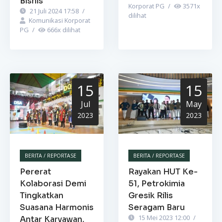
Bisnis
Korporat PG
/
3571
x
21 Juli 2024 17:58
/
dilihat
Komunikasi Korporat
PG
/
666
x dilihat
15
15
Jul
May
2023
2023
BERITA / REPORTASE
BERITA / REPORTASE
Pererat
Rayakan HUT Ke-
Kolaborasi Demi
51, Petrokimia
Tingkatkan
Gresik Rilis
Suasana Harmonis
Seragam Baru
15 Mei 2023 12:00
/
Antar Karyawan,