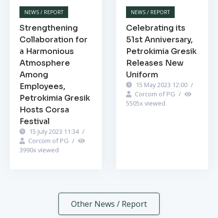
NEWS / REPORT
NEWS / REPORT
Strengthening
Celebrating its
Collaboration for
51st Anniversary,
a Harmonious
Petrokimia Gresik
Atmosphere
Releases New
Among
Uniform
15 May 2023 12:00
/
Employees,
Corcom of PG
/
Petrokimia Gresik
5505
x viewed
Hosts Corsa
Festival
15 July 2023 11:34
/
Corcom of PG
/
3990
x viewed
Other News / Report