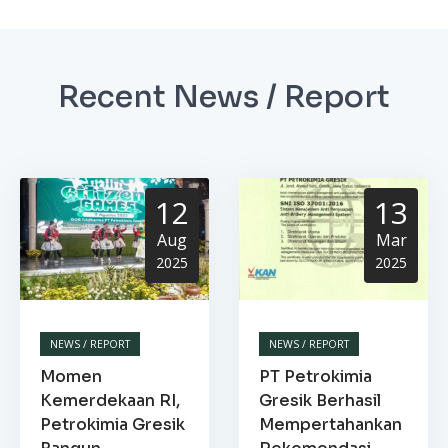
Recent News / Report
12
13
Aug
Mar
2025
2025
NEWS / REPORT
NEWS / REPORT
Momen
PT Petrokimia
Kemerdekaan RI,
Gresik Berhasil
Petrokimia Gresik
Mempertahankan