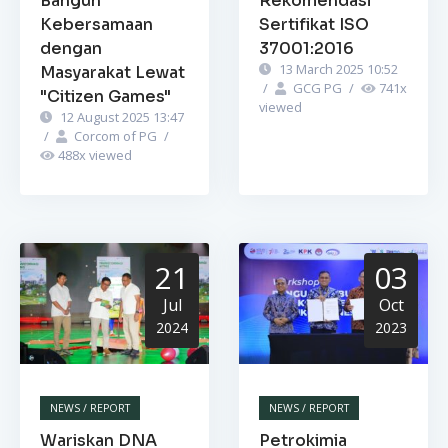
Bangun
Rekomendasi
Kebersamaan
Sertifikat ISO
dengan
37001:2016
13 March 2025 10:52
Masyarakat Lewat
/
GCG PG
/
741
x
"Citizen Games"
viewed
12 August 2025 13:47
/
Corcom of PG
/
488
x viewed
21
03
Jul
Oct
2024
2023
NEWS / REPORT
NEWS / REPORT
Wariskan DNA
Petrokimia