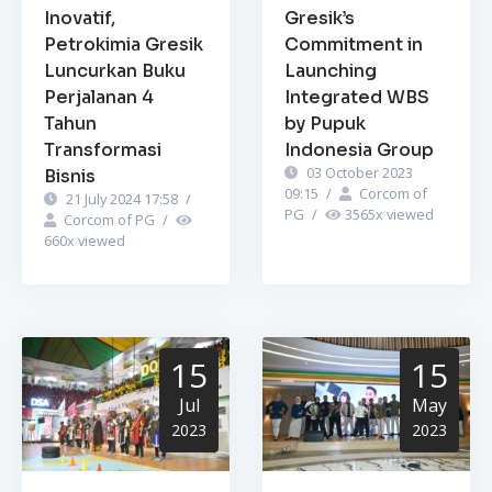
Inovatif,
Gresik’s
Petrokimia Gresik
Commitment in
Luncurkan Buku
Launching
Perjalanan 4
Integrated WBS
Tahun
by Pupuk
Transformasi
Indonesia Group
03 October 2023
Bisnis
09:15
/
Corcom of
21 July 2024 17:58
/
PG
/
3565
x viewed
Corcom of PG
/
660
x viewed
15
15
Jul
May
2023
2023