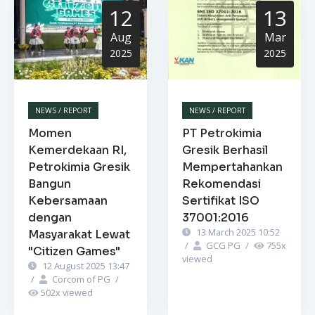
12
13
Aug
Mar
2025
2025
NEWS / REPORT
NEWS / REPORT
Momen
PT Petrokimia
Kemerdekaan RI,
Gresik Berhasil
Petrokimia Gresik
Mempertahankan
Bangun
Rekomendasi
Kebersamaan
Sertifikat ISO
dengan
37001:2016
13 March 2025 10:52
Masyarakat Lewat
/
GCG PG
/
755
x
"Citizen Games"
viewed
12 August 2025 13:47
/
Corcom of PG
/
502
x viewed