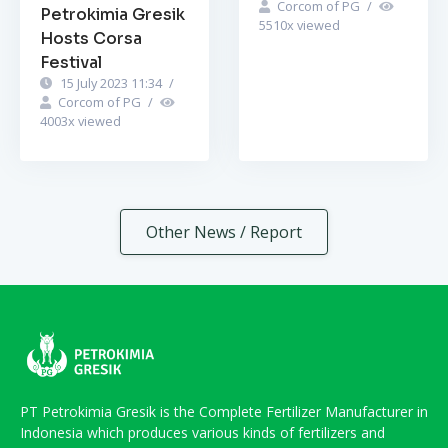
Corcom of PG
/
Petrokimia Gresik
5510
x viewed
Hosts Corsa
Festival
15 July 2023 11:34
/
Corcom of PG
/
4003
x viewed
Other News / Report
PT Petrokimia Gresik is the Complete Fertilizer Manufacturer in
Indonesia which produces various kinds of fertilizers and