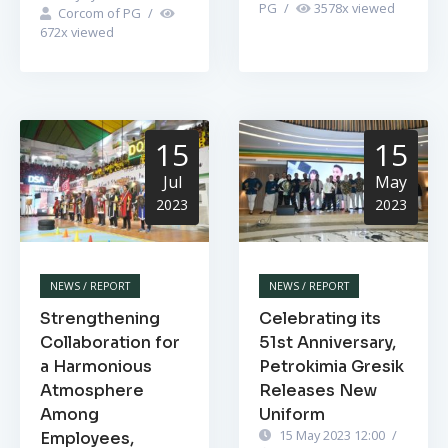
PG
/
3578
x viewed
Corcom of PG
/
672
x viewed
15
15
Jul
May
2023
2023
NEWS / REPORT
NEWS / REPORT
Strengthening
Celebrating its
Collaboration for
51st Anniversary,
a Harmonious
Petrokimia Gresik
Atmosphere
Releases New
Among
Uniform
15 May 2023 12:00
/
Employees,