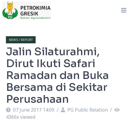
NEWS / REPORT
Jalin Silaturahmi,
Dirut Ikuti Safari
Ramadan dan Buka
Bersama di Sekitar
Perusahaan
07 June 2017 14:09
/
PG Public Relation
/
4366
x viewed