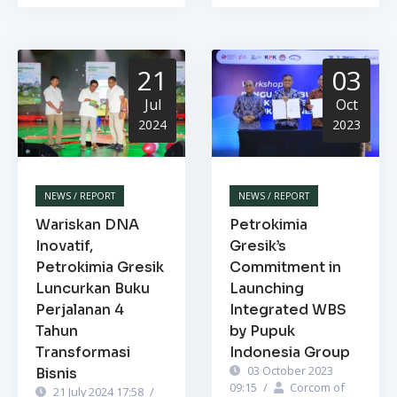
21
03
Jul
Oct
2024
2023
NEWS / REPORT
NEWS / REPORT
Wariskan DNA
Petrokimia
Inovatif,
Gresik’s
Petrokimia Gresik
Commitment in
Luncurkan Buku
Launching
Perjalanan 4
Integrated WBS
Tahun
by Pupuk
Transformasi
Indonesia Group
03 October 2023
Bisnis
09:15
/
Corcom of
21 July 2024 17:58
/