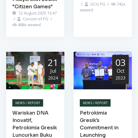
/
GCG PG
/
742
x
"Citizen Games"
viewed
12 August 2025 13:47
/
Corcom of PG
/
488
x viewed
21
03
Jul
Oct
2024
2023
NEWS / REPORT
NEWS / REPORT
Wariskan DNA
Petrokimia
Inovatif,
Gresik’s
Petrokimia Gresik
Commitment in
Luncurkan Buku
Launching