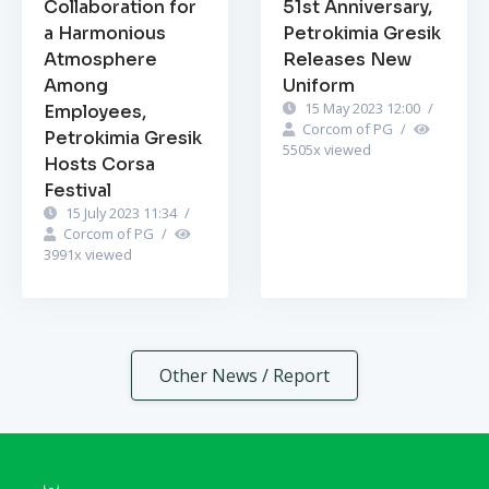
Collaboration for
51st Anniversary,
a Harmonious
Petrokimia Gresik
Atmosphere
Releases New
Among
Uniform
15 May 2023 12:00
/
Employees,
Corcom of PG
/
Petrokimia Gresik
5505
x viewed
Hosts Corsa
Festival
15 July 2023 11:34
/
Corcom of PG
/
3991
x viewed
Other News / Report