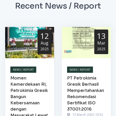
Recent News / Report
12
13
Aug
Mar
2025
2025
NEWS / REPORT
NEWS / REPORT
Momen
PT Petrokimia
Kemerdekaan RI,
Gresik Berhasil
Petrokimia Gresik
Mempertahankan
Bangun
Rekomendasi
Kebersamaan
Sertifikat ISO
dengan
37001:2016
13 March 2025 10:52
Masyarakat Lewat