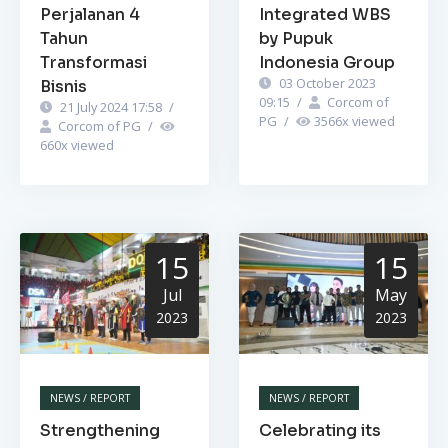
Perjalanan 4
Integrated WBS
Tahun
by Pupuk
Transformasi
Indonesia Group
03 October 2023
Bisnis
09:15
/
Corcom of
21 July 2024 17:58
/
PG
/
3566
x viewed
Corcom of PG
/
660
x viewed
15
15
Jul
May
2023
2023
NEWS / REPORT
NEWS / REPORT
Strengthening
Celebrating its