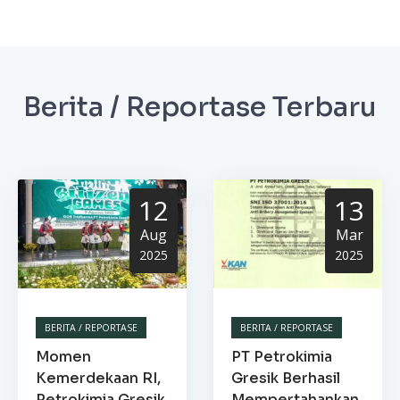
Berita / Reportase Terbaru
12
13
Aug
Mar
2025
2025
BERITA / REPORTASE
BERITA / REPORTASE
Momen
PT Petrokimia
Kemerdekaan RI,
Gresik Berhasil
Petrokimia Gresik
Mempertahankan