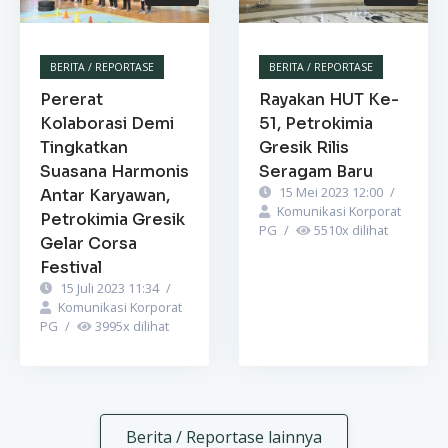
BERITA / REPORTASE
BERITA / REPORTASE
Pererat
Rayakan HUT Ke-
Kolaborasi Demi
51, Petrokimia
Tingkatkan
Gresik Rilis
Suasana Harmonis
Seragam Baru
15 Mei 2023 12:00
/
Antar Karyawan,
Komunikasi Korporat
Petrokimia Gresik
PG
/
5510
x dilihat
Gelar Corsa
Festival
15 Juli 2023 11:34
/
Komunikasi Korporat
PG
/
3995
x dilihat
Berita / Reportase lainnya