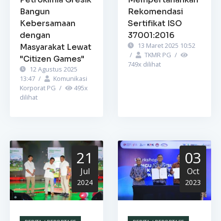
Bangun
Rekomendasi
Kebersamaan
Sertifikat ISO
dengan
37001:2016
13 Maret 2025 10:52
Masyarakat Lewat
/
TKMR PG
/
"Citizen Games"
749
x dilihat
12 Agustus 2025
13:47
/
Komunikasi
Korporat PG
/
495
x
dilihat
21
03
Jul
Oct
2024
2023