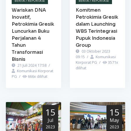
BERITA / REPORTASE
BERITA / REPORTASE
Wariskan DNA
Komitmen
Inovatif,
Petrokimia Gresik
Petrokimia Gresik
dalam Launching
Luncurkan Buku
WBS Terintegrasi
Perjalanan 4
Pupuk Indonesia
Tahun
Group
03 Oktober 2023
Transformasi
09:15
/
Komunikasi
Bisnis
Korporat PG
/
3571
x
21 Juli 2024 17:58
/
dilihat
Komunikasi Korporat
PG
/
666
x dilihat
15
15
Jul
May
2023
2023