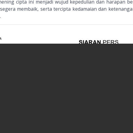
hening cipta ini menjadi wujud kepedulian dan harapan b
ir segera membaik, serta tercipta kedamaian dan ketenanga
.