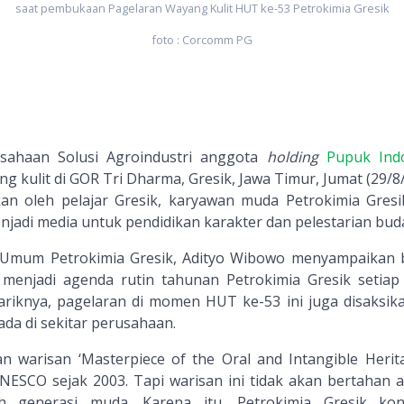
saat pembukaan Pagelaran Wayang Kulit HUT ke-53 Petrokimia Gresik
foto : Corcomm PG
usahaan Solusi Agroindustri anggota
holding
Pupuk Ind
 kulit di GOR Tri Dharma, Gresik, Jawa Timur, Jumat (29/8/
kan oleh pelajar Gresik, karyawan muda Petrokimia Gresi
jadi media untuk pendidikan karakter dan pelestarian bud
 Umum Petrokimia Gresik, Adityo Wibowo menyampaikan
 menjadi agenda rutin tahunan Petrokimia Gresik setiap
riknya, pagelaran di momen HUT ke-53 ini juga disaksik
ada di sekitar perusahaan.
n warisan ‘Masterpiece of the Oral and Intangible Herit
NESCO sejak 2003. Tapi warisan ini tidak akan bertahan a
eh generasi muda. Karena itu, Petrokimia Gresik kon