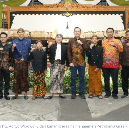
PG, Adityo Wibowo (3 dari kanan) bersama manajemen Petrokimia Gresik,