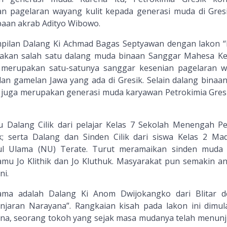
 pagelaran wayang kulit kepada generasi muda di Gres
sapaan akrab Adityo Wibowo.
pilan Dalang Ki Achmad Bagas Septyawan dengan lakon “
akan salah satu dalang muda binaan Sanggar Mahesa K
g merupakan satu-satunya sanggar kesenian pagelaran 
dan gamelan Jawa yang ada di Gresik. Selain dalang binaan
as juga merupakan generasi muda karyawan Petrokimia Gresi
tu Dalang Cilik dari pelajar Kelas 7 Sekolah Menengah P
; serta Dalang dan Sinden Cilik dari siswa Kelas 2 Ma
atul Ulama (NU) Terate. Turut meramaikan sinden muda
tamu Jo Klithik dan Jo Kluthuk. Masyarakat pun semakin an
ni.
ama adalah Dalang Ki Anom Dwijokangko dari Blitar 
aran Narayana”. Rangkaian kisah pada lakon ini dimula
ana, seorang tokoh yang sejak masa mudanya telah menun