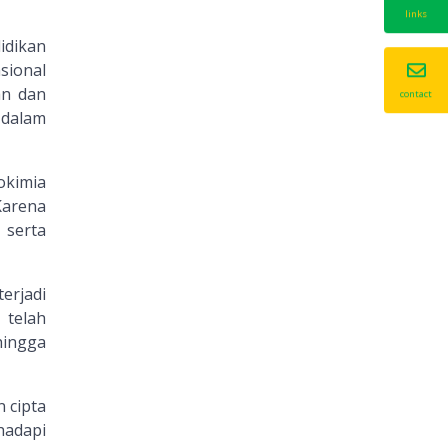
links
idikan
sional
an dan
contact
 dalam
okimia
Karena
serta
erjadi
 telah
ingga
 cipta
adapi