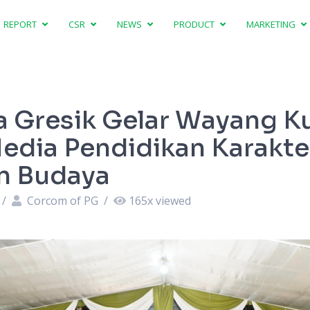
REPORT
CSR
NEWS
PRODUCT
MARKETING
a Gresik Gelar Wayang Ku
edia Pendidikan Karakte
an Budaya
/
Corcom of PG
/
165
x viewed