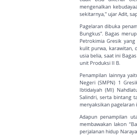
mengenalkan kebudayaan
sekitarnya," ujar Adit, 
Pagelaran dibuka penam
Bungkus”. Bagas merup
Petrokimia Gresik yan
kulit purwa, karawitan, 
usia belia, saat ini Bag
unit Produksi II B.
Penampilan lainnya yai
Negeri (SMPN) 1 Gresik
Ibtidaiyah (MI) Nahdl
Salindri, serta bintang 
menyaksikan pagelaran i
Adapun penampilan ut
membawakan lakon “Banj
perjalanan hidup Naray