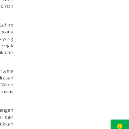
ik dan
Lahire
encana
wayang
 sejak
k dari
ertama
drasah
 Niken
tusias
dengan
i dari
jukkan