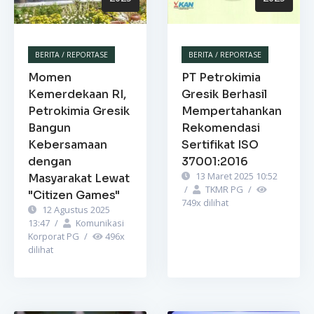
BERITA / REPORTASE
BERITA / REPORTASE
Momen
PT Petrokimia
Kemerdekaan RI,
Gresik Berhasil
Petrokimia Gresik
Mempertahankan
Bangun
Rekomendasi
Kebersamaan
Sertifikat ISO
dengan
37001:2016
13 Maret 2025 10:52
Masyarakat Lewat
/
TKMR PG
/
"Citizen Games"
749
x dilihat
12 Agustus 2025
13:47
/
Komunikasi
Korporat PG
/
496
x
dilihat