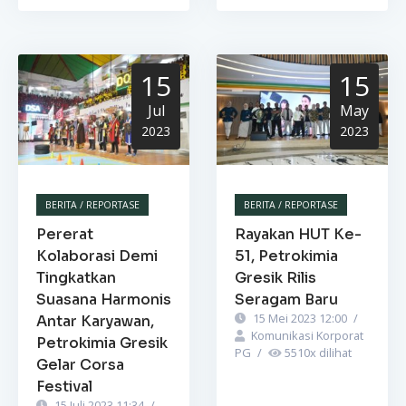
15
15
Jul
May
2023
2023
BERITA / REPORTASE
BERITA / REPORTASE
Pererat
Rayakan HUT Ke-
Kolaborasi Demi
51, Petrokimia
Tingkatkan
Gresik Rilis
Suasana Harmonis
Seragam Baru
15 Mei 2023 12:00
/
Antar Karyawan,
Komunikasi Korporat
Petrokimia Gresik
PG
/
5510
x dilihat
Gelar Corsa
Festival
15 Juli 2023 11:34
/