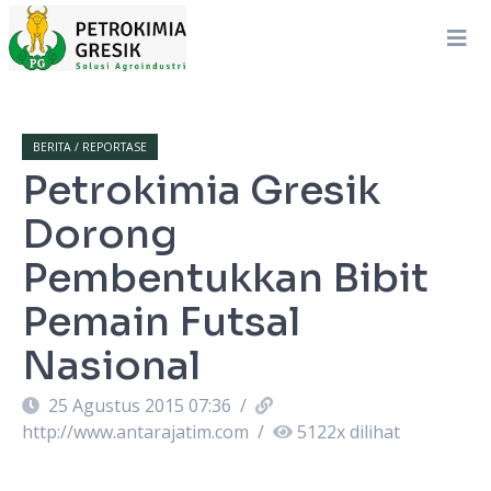
BERITA / REPORTASE
Petrokimia Gresik
Dorong
Pembentukkan Bibit
Pemain Futsal
Nasional
25 Agustus 2015 07:36
/
http://www.antarajatim.com
/
5122
x dilihat