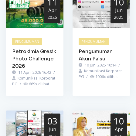
11
10
Apr
Jun
2026
2025
PENGUMUMAN
PENGUMUMAN
Petrokimia Gresik
Pengumuman
Photo Challenge
Akun Palsu
10 Juni 2025 10:14
/
2026
Komunikasi Korporat
11 April 2026 16:42
/
PG
/
1006
x dilihat
Komunikasi Korporat
PG
/
669
x dilihat
03
10
Jun
Apr