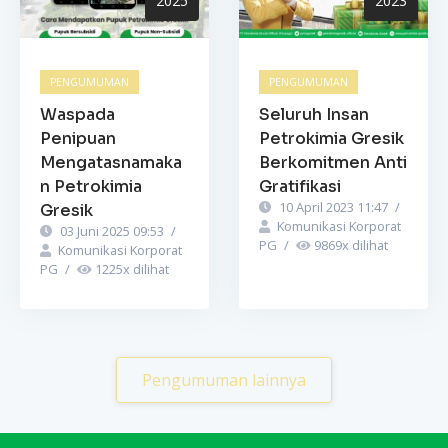
2025
2023
PENGUMUMAN
PENGUMUMAN
Waspada
Seluruh Insan
Penipuan
Petrokimia Gresik
Mengatasnamaka
Berkomitmen Anti
n Petrokimia
Gratifikasi
10 April 2023 11:47
/
Gresik
Komunikasi Korporat
03 Juni 2025 09:53
/
PG
/
9869
x dilihat
Komunikasi Korporat
PG
/
1225
x dilihat
Pengumuman lainnya