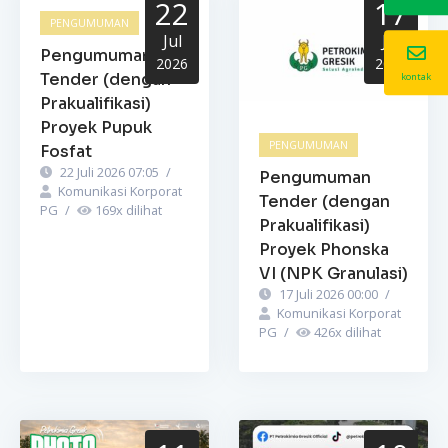
22
17
PENGUMUMAN
Jul
Jul
Pengumuman
2026
2026
Tender (dengan
kontak
Prakualifikasi)
Proyek Pupuk
PENGUMUMAN
Fosfat
22 Juli 2026 07:05
/
Pengumuman
Komunikasi Korporat
Tender (dengan
PG
/
169
x dilihat
Prakualifikasi)
Proyek Phonska
VI (NPK Granulasi)
17 Juli 2026 00:00
/
Komunikasi Korporat
PG
/
426
x dilihat