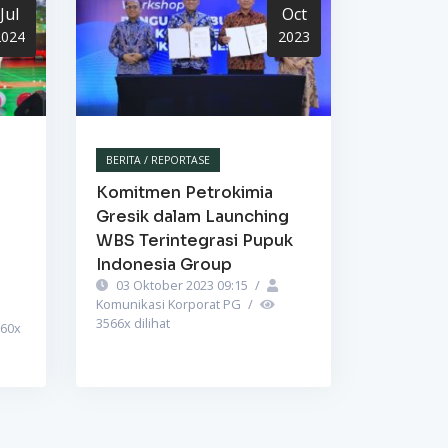
Jul
Oct
2024
2023
BERITA / REPORTASE
Komitmen Petrokimia
Gresik dalam Launching
WBS Terintegrasi Pupuk
Indonesia Group
03 Oktober 2023 09:15
/
Komunikasi Korporat PG
/
3566
x dilihat
60
x