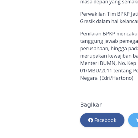
masa depan yang semaki
Perwakilan Tim BPKP Jat
Gresik dalam hal kelanca
Penilaian BPKP mencakup
tanggung jawab pemegang
perusahaan, hingga pada
merupakan kewajiban bag
Menteri BUMN, No. Kep 
01/MBU/2011 tentang P
Negara. (Edri/Hartono)
Bagikan
Facebook