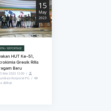
15
May
2023
RITA / REPORTASE
yakan HUT Ke-51,
rokimia Gresik Rilis
ragam Baru
5 Mei 2023 12:00
/
unikasi Korporat PG
/
5
x dilihat