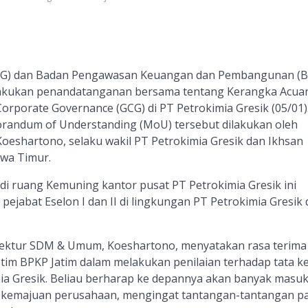
KG)
dan Badan Pengawasan
Keuangan dan
Pembangunan (B
akukan penandatanganan bersama tentang Kerangka Acua
Corporate Governance (GCG) di
PT Petrokimia Gresik (05/01)
andum of Understanding (MoU) tersebut
dilakukan oleh
oeshartono, selaku wakil PT
Petrokimia Gresik
dan Ikhsan
awa Timur.
di
ruang Kemuning
kantor pusat PT Petrokimia Gresik
ini
 pejabat Eselon I dan II di lingkungan PT Petrokimia Gresik
ektur SDM & Umum, Koeshartono, menyatakan rasa terima
tim BPKP Jatim dalam melakukan penilaian terhadap tata ke
ia Gresik. Beliau berharap ke depannya akan banyak masu
kemajuan perusahaan, mengingat tantangan-tantangan p