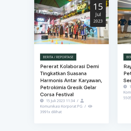
15
Jul
2023
BERITA / REPORTASE
BE
Pererat Kolaborasi Demi
Ra
Tingkatkan Suasana
Pet
Harmonis Antar Karyawan,
Se
1
Petrokimia Gresik Gelar
Kom
Corsa Festival
550
15 Juli 2023 11:34
/
Komunikasi Korporat PG
/
3991
x dilihat