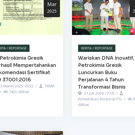
Mar
2025
RITA / REPORTASE
BERITA / REPORTASE
Petrokimia Gresik
Wariskan DNA Inovatif,
rhasil Mempertahankan
Petrokimia Gresik
komendasi Sertifikat
Luncurkan Buku
O 37001:2016
Perjalanan 4 Tahun
3 Maret 2025 10:52
/
TKMR
Transformasi Bisnis
/
742
x dilihat
21 Juli 2024 17:58
/
Komunikasi Korporat PG
/
6
dilihat