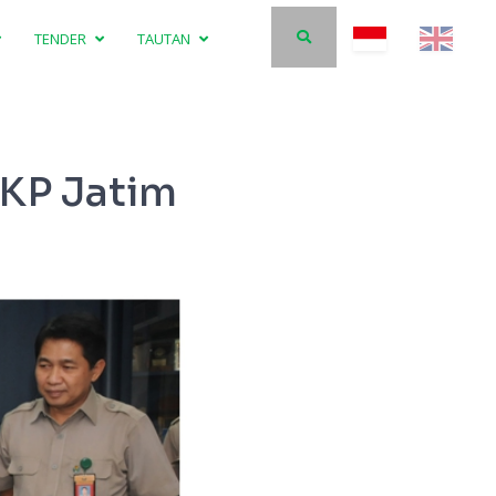
TENDER
TAUTAN
KP Jatim
Direktur SDM & Umum PKG, Koesharto
Kerangk