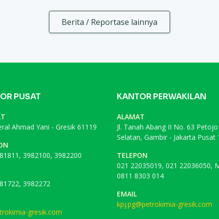
Berita / Reportase lainnya
OR PUSAT
KANTOR PERWAKILAN
AT
ALAMAT
deral Ahmad Yani - Gresik 61119
Jl. Tanah Abang II No. 63 Petojo
Selatan, Gambir - Jakarta Pusat
ON
81811, 3982100, 3982200
TELEPON
021 22035019, 021 22036050, M
0811 8303 014
81722, 3982272
EMAIL
kpj.pg@petrokimia-gresik.com
rokimia-gresik.com