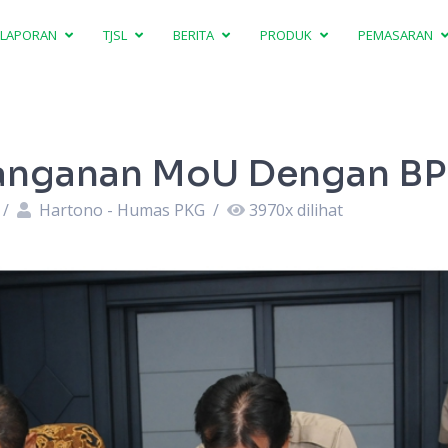
LAPORAN
TJSL
BERITA
PRODUK
PEMASARAN
anganan MoU Dengan BP
/
Hartono - Humas PKG
/
3970
x dilihat