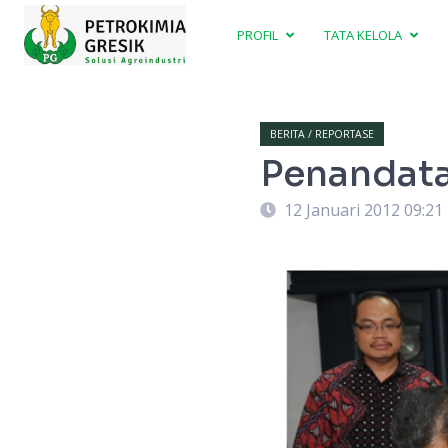
PROFIL
TATA KELOLA
BERITA / REPORTASE
Penandat
12 Januari 2012 09:21
an Riandi sedang menandatangani MoU
 Gresik.