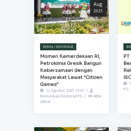
Aug
2025
BERITA / REPORTASE
BE
Momen Kemerdekaan RI,
PT 
Petrokimia Gresik Bangun
Be
Kebersamaan dengan
Re
Masyarakat Lewat "Citizen
IS
1
Games"
PG
12 Agustus 2025 13:47
/
Komunikasi Korporat PG
/
489
x
dilihat