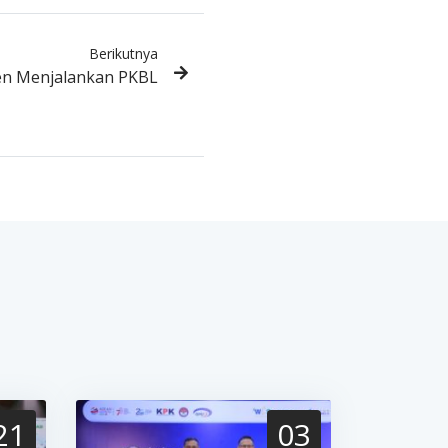
Berikutnya
en Menjalankan PKBL
21
03