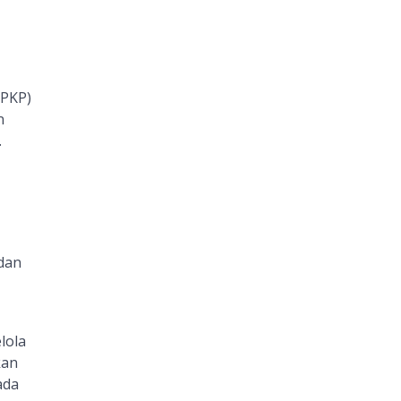
PKP)
n
.
 dan
lola
kan
ada