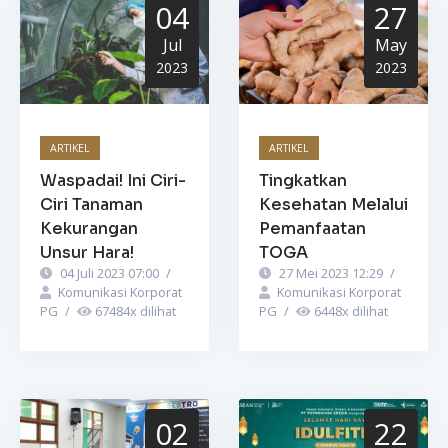
04
27
Jul
May
2023
2023
ARTIKEL
ARTIKEL
Waspadai! Ini Ciri-
Tingkatkan
Ciri Tanaman
Kesehatan Melalui
Kekurangan
Pemanfaatan
Unsur Hara!
TOGA
04 Juli 2023 07:00
/
27 Mei 2023 12:29
/
Komunikasi Korporat
Komunikasi Korporat
PG
/
67484
x dilihat
PG
/
6448
x dilihat
02
22