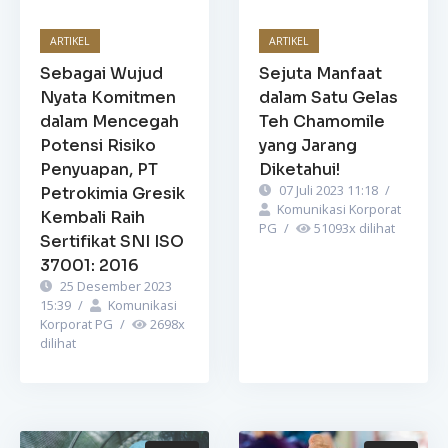
ARTIKEL
ARTIKEL
Sebagai Wujud
Sejuta Manfaat
Nyata Komitmen
dalam Satu Gelas
dalam Mencegah
Teh Chamomile
Potensi Risiko
yang Jarang
Penyuapan, PT
Diketahui!
07 Juli 2023 11:18
/
Petrokimia Gresik
Komunikasi Korporat
Kembali Raih
PG
/
51093
x dilihat
Sertifikat SNI ISO
37001: 2016
25 Desember 2023
15:39
/
Komunikasi
Korporat PG
/
2698
x
dilihat