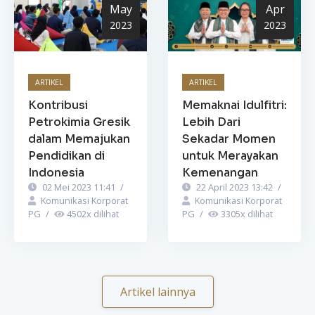
May
Apr
2023
2023
ARTIKEL
ARTIKEL
Kontribusi
Memaknai Idulfitri:
Petrokimia Gresik
Lebih Dari
dalam Memajukan
Sekadar Momen
Pendidikan di
untuk Merayakan
Indonesia
Kemenangan
02 Mei 2023 11:41
/
22 April 2023 13:42
/
Komunikasi Korporat
Komunikasi Korporat
PG
/
4502
x dilihat
PG
/
3305
x dilihat
Artikel lainnya