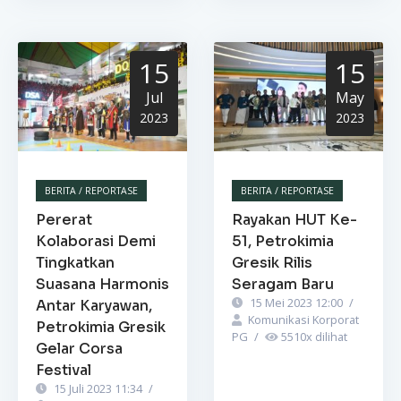
15
15
Jul
May
2023
2023
BERITA / REPORTASE
BERITA / REPORTASE
Pererat
Rayakan HUT Ke-
Kolaborasi Demi
51, Petrokimia
Tingkatkan
Gresik Rilis
Suasana Harmonis
Seragam Baru
15 Mei 2023 12:00
/
Antar Karyawan,
Komunikasi Korporat
Petrokimia Gresik
PG
/
5510
x dilihat
Gelar Corsa
Festival
15 Juli 2023 11:34
/