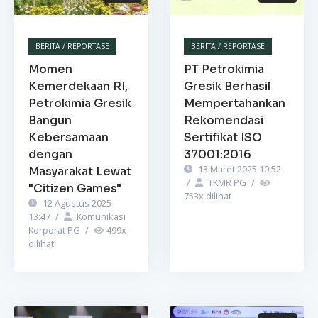
BERITA / REPORTASE
BERITA / REPORTASE
Momen
PT Petrokimia
Kemerdekaan RI,
Gresik Berhasil
Petrokimia Gresik
Mempertahankan
Bangun
Rekomendasi
Kebersamaan
Sertifikat ISO
dengan
37001:2016
13 Maret 2025 10:52
Masyarakat Lewat
/
TKMR PG
/
"Citizen Games"
753
x dilihat
12 Agustus 2025
13:47
/
Komunikasi
Korporat PG
/
499
x
dilihat