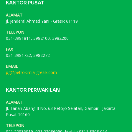
KANTOR PUSAT
ALAMAT
Jl. Jenderal Ahmad Yani - Gresik 61119
TELEPON
031-3981811, 3982100, 3982200
FAX
031-3981722, 3982272
EMAIL
pg@petrokimia-gresik.com
KANTOR PERWAKILAN
ALAMAT
Jl. Tanah Abang II No. 63 Petojo Selatan, Gambir - Jakarta
Pusat 10160
TELEPON
021 22035019, 021 22036050, Mobile 0811 8303 014