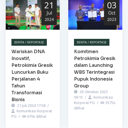
21
03
Jul
Oct
2024
2023
BERITA / REPORTASE
BERITA / REPORTASE
Wariskan DNA
Komitmen
Inovatif,
Petrokimia Gresik
Petrokimia Gresik
dalam Launching
Luncurkan Buku
WBS Terintegrasi
Perjalanan 4
Pupuk Indonesia
Tahun
Group
03 Oktober 2023
Transformasi
09:15
/
Komunikasi
Bisnis
Korporat PG
/
3575
x
21 Juli 2024 17:58
/
dilihat
Komunikasi Korporat
PG
/
670
x dilihat