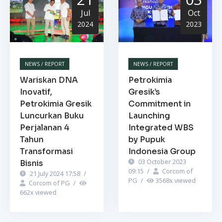
Jul
Oct
2024
2023
NEWS / REPORT
NEWS / REPORT
Wariskan DNA
Petrokimia
Inovatif,
Gresik’s
Petrokimia Gresik
Commitment in
Luncurkan Buku
Launching
Perjalanan 4
Integrated WBS
Tahun
by Pupuk
Transformasi
Indonesia Group
03 October 2023
Bisnis
09:15
/
Corcom of
21 July 2024 17:58
/
PG
/
3568
x viewed
Corcom of PG
/
662
x viewed