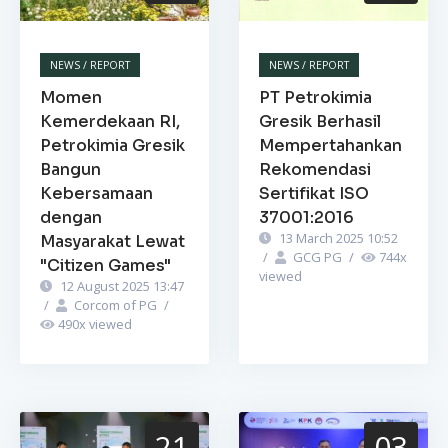
NEWS / REPORT
NEWS / REPORT
Momen
PT Petrokimia
Kemerdekaan RI,
Gresik Berhasil
Petrokimia Gresik
Mempertahankan
Bangun
Rekomendasi
Kebersamaan
Sertifikat ISO
dengan
37001:2016
13 March 2025 10:52
Masyarakat Lewat
/
GCG PG
/
744
x
"Citizen Games"
viewed
12 August 2025 13:47
/
Corcom of PG
/
490
x viewed
21
03