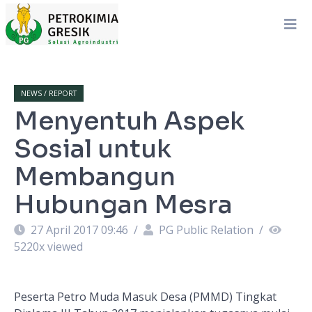
NEWS / REPORT
Menyentuh Aspek
Sosial untuk
Membangun
Hubungan Mesra
27 April 2017 09:46
/
PG Public Relation
/
5220
x viewed
Peserta Petro Muda Masuk Desa (PMMD) Tingkat