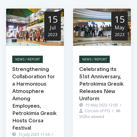
15
15
Jul
May
2023
2023
NEWS / REPORT
NEWS / REPORT
Strengthening
Celebrating its
Collaboration for
51st Anniversary,
a Harmonious
Petrokimia Gresik
Atmosphere
Releases New
Among
Uniform
15 May 2023 12:00
/
Employees,
Corcom of PG
/
Petrokimia Gresik
5505
x viewed
Hosts Corsa
Festival
15 July 2023 11:34
/