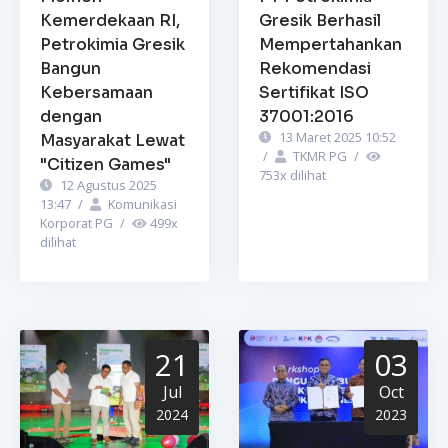
Kemerdekaan RI,
Gresik Berhasil
Petrokimia Gresik
Mempertahankan
Bangun
Rekomendasi
Kebersamaan
Sertifikat ISO
dengan
37001:2016
13 Maret 2025 10:52
Masyarakat Lewat
/
TKMR PG
/
"Citizen Games"
753
x dilihat
12 Agustus 2025
13:47
/
Komunikasi
Korporat PG
/
499
x
dilihat
21
03
Jul
Oct
2024
2023