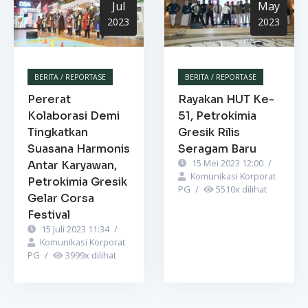
Jul
May
2023
2023
BERITA / REPORTASE
BERITA / REPORTASE
Pererat
Rayakan HUT Ke-
Kolaborasi Demi
51, Petrokimia
Tingkatkan
Gresik Rilis
Suasana Harmonis
Seragam Baru
15 Mei 2023 12:00
/
Antar Karyawan,
Komunikasi Korporat
Petrokimia Gresik
PG
/
5510
x dilihat
Gelar Corsa
Festival
15 Juli 2023 11:34
/
Komunikasi Korporat
PG
/
3999
x dilihat