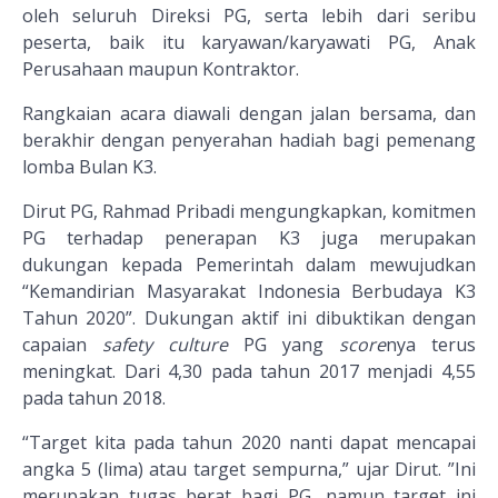
oleh seluruh Direksi PG, serta lebih dari seribu
peserta, baik itu karyawan/karyawati PG, Anak
Perusahaan maupun Kontraktor.
Rangkaian acara diawali dengan jalan bersama, dan
berakhir dengan penyerahan hadiah bagi pemenang
lomba Bulan K3.
Dirut PG, Rahmad Pribadi mengungkapkan, komitmen
PG terhadap penerapan K3 juga merupakan
dukungan kepada Pemerintah dalam mewujudkan
“Kemandirian Masyarakat Indonesia
Berbudaya K3
T
ahun 2020”. Dukungan aktif ini dibuktikan dengan
capaian
safety culture
PG yang
score
nya terus
meningkat. Dari 4,30 pada tahun 2017 menjadi 4,55
pada tahun 2018.
“Target kita pada tahun 2020 nanti dapat mencapai
angka 5 (lima) atau target sempurna,” ujar Dirut. ”
Ini
merupakan
tugas
berat
bagi
PG
,
namun
target ini