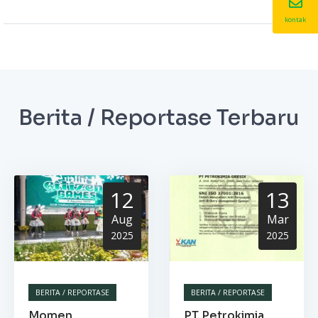
kontak
Berita / Reportase Terbaru
12
13
Aug
Mar
2025
2025
BERITA / REPORTASE
BERITA / REPORTASE
Momen
PT Petrokimia