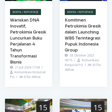
BERITA / REPORTASE
BERITA / REPORTASE
Wariskan DNA
Komitmen
Inovatif,
Petrokimia Gresik
Petrokimia Gresik
dalam Launching
Luncurkan Buku
WBS Terintegrasi
Perjalanan 4
Pupuk Indonesia
Tahun
Group
03 Oktober 2023
Transformasi
09:15
/
Komunikasi
Bisnis
Korporat PG
/
3575
x
21 Juli 2024 17:58
/
dilihat
Komunikasi Korporat
PG
/
670
x dilihat
15
15