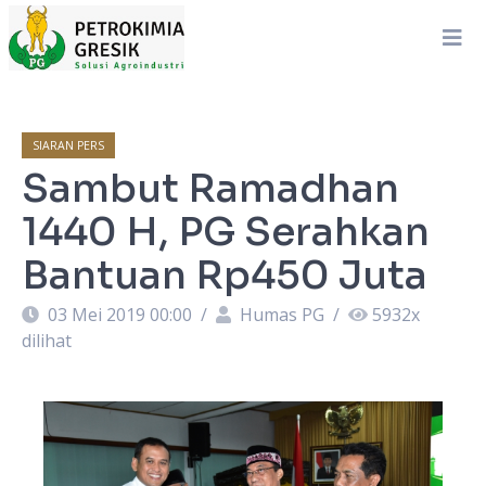
SIARAN PERS
Sambut Ramadhan
1440 H, PG Serahkan
Bantuan Rp450 Juta
03 Mei 2019 00:00
/
Humas PG
/
5932
x
dilihat