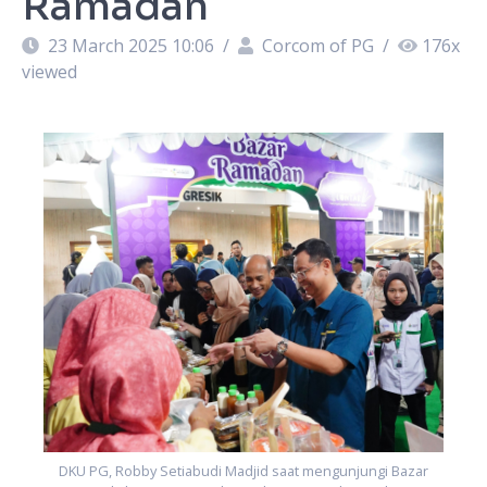
Ramadan
23 March 2025 10:06
/
Corcom of PG
/
176
x
viewed
DKU PG, Robby Setiabudi Madjid saat mengunjungi Bazar