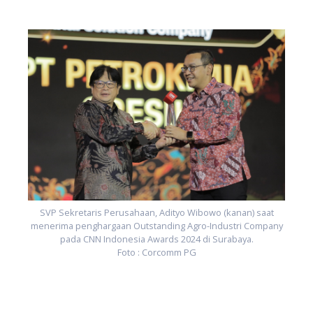
y
SVP Sekretaris Perusahaan, Adityo Wibowo (kanan) saat
menerima penghargaan Outstanding Agro-Industri Company
pada CNN Indonesia Awards 2024 di Surabaya.
Foto : Corcomm PG