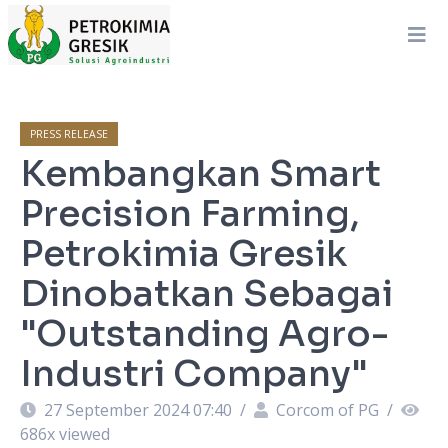
PRESS RELEASE
Kembangkan Smart
Precision Farming,
Petrokimia Gresik
Dinobatkan Sebagai
"Outstanding Agro-
Industri Company"
27 September 2024 07:40
/
Corcom of PG
/
686
x viewed