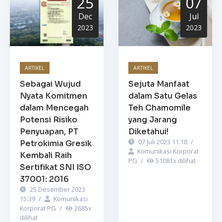
25
07
Dec
Jul
2023
2023
ARTIKEL
ARTIKEL
Sebagai Wujud
Sejuta Manfaat
Nyata Komitmen
dalam Satu Gelas
dalam Mencegah
Teh Chamomile
Potensi Risiko
yang Jarang
Penyuapan, PT
Diketahui!
07 Juli 2023 11:18
/
Petrokimia Gresik
Komunikasi Korporat
Kembali Raih
PG
/
51081
x dilihat
Sertifikat SNI ISO
37001: 2016
25 Desember 2023
15:39
/
Komunikasi
Korporat PG
/
2685
x
dilihat