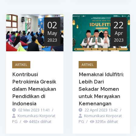
02
22
May
Apr
2023
2023
ARTIKEL
ARTIKEL
Kontribusi
Memaknai Idulfitri:
Petrokimia Gresik
Lebih Dari
dalam Memajukan
Sekadar Momen
Pendidikan di
untuk Merayakan
Indonesia
Kemenangan
02 Mei 2023 11:41
/
22 April 2023 13:42
/
Komunikasi Korporat
Komunikasi Korporat
PG
/
4492
x dilihat
PG
/
3295
x dilihat