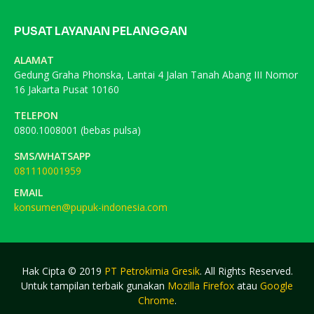
PUSAT LAYANAN PELANGGAN
ALAMAT
Gedung Graha Phonska, Lantai 4 Jalan Tanah Abang III Nomor
16 Jakarta Pusat 10160
TELEPON
0800.1008001 (bebas pulsa)
SMS/WHATSAPP
081110001959
EMAIL
konsumen@pupuk-indonesia.com
Hak Cipta © 2019
PT Petrokimia Gresik
. All Rights Reserved.
Untuk tampilan terbaik gunakan
Mozilla Firefox
atau
Google
Chrome
.