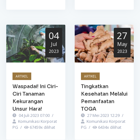
04
27
Jul
May
2023
2023
ARTIKEL
ARTIKEL
Waspadai! Ini Ciri-
Tingkatkan
Ciri Tanaman
Kesehatan Melalui
Kekurangan
Pemanfaatan
Unsur Hara!
TOGA
04 Juli 2023 07:00
/
27 Mei 2023 12:29
/
Komunikasi Korporat
Komunikasi Korporat
PG
/
67459
x dilihat
PG
/
6434
x dilihat